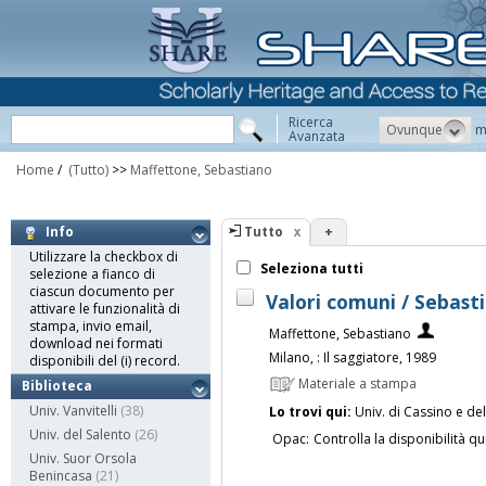
Ricerca
Ovunque
m
Avanzata
Home
/
(Tutto)
>>
Maffettone, Sebastiano
Tutto
+
Info
Utilizzare la checkbox di
Seleziona tutti
selezione a fianco di
ciascun documento per
Valori comuni / Sebas
attivare le funzionalità di
stampa, invio email,
Maffettone, Sebastiano
download nei formati
Milano, : Il saggiatore, 1989
disponibili del (i) record.
Materiale a stampa
Biblioteca
Univ. Vanvitelli
(38)
Lo trovi qui:
Univ. di Cassino e de
Univ. del Salento
(26)
Opac:
Controlla la disponibilità qu
Univ. Suor Orsola
Benincasa
(21)