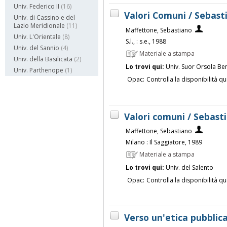
Univ. Federico II
(16)
Valori Comuni / Sebas
Univ. di Cassino e del
Lazio Meridionale
(11)
Maffettone, Sebastiano
Univ. L'Orientale
(8)
S.l., : s.e., 1988
Univ. del Sannio
(4)
Materiale a stampa
Univ. della Basilicata
(2)
Lo trovi qui:
Univ. Suor Orsola Be
Univ. Parthenope
(1)
Opac:
Controlla la disponibilità qu
Valori comuni / Sebas
Maffettone, Sebastiano
Milano : Il Saggiatore, 1989
Materiale a stampa
Lo trovi qui:
Univ. del Salento
Opac:
Controlla la disponibilità qu
Verso un'etica pubblic