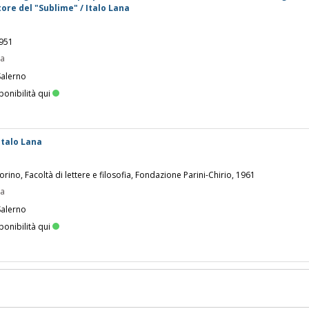
tore del "Sublime" / Italo Lana
1951
pa
Salerno
ponibilità qui
Italo Lana
orino, Facoltà di lettere e filosofia, Fondazione Parini-Chirio, 1961
pa
Salerno
ponibilità qui