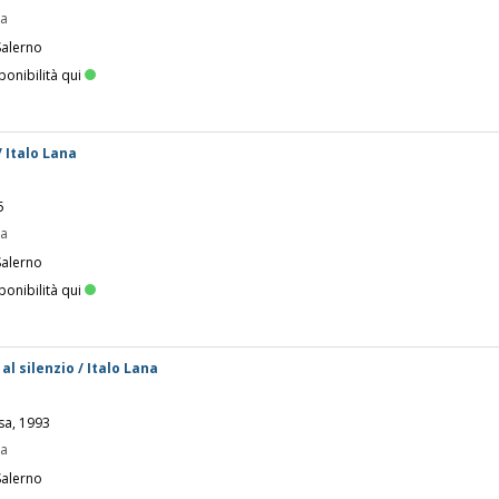
pa
Salerno
ponibilità qui
 Italo Lana
5
pa
Salerno
ponibilità qui
al silenzio / Italo Lana
sa, 1993
pa
Salerno