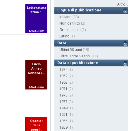
Altro...
Letteratura
Lingua di pubblicazione
latina :...
Italiano
(33)
Non definito
(2)
Greco antico
(1)
LANA, Italo
Latino
(1)
Data
Ultimi 50 anni
(19)
Oltre ultimi 50 anni
(11)
Data di pubblicazione
Lucio
Anneo
1974
(3)
Seneca /...
1952
(2)
1963
(2)
LANA, Italo
1971
(2)
1973
(2)
1977
(2)
1949
(1)
1951
(1)
Orazio :
1955
(1)
dalla
1959
(1)
poesi...