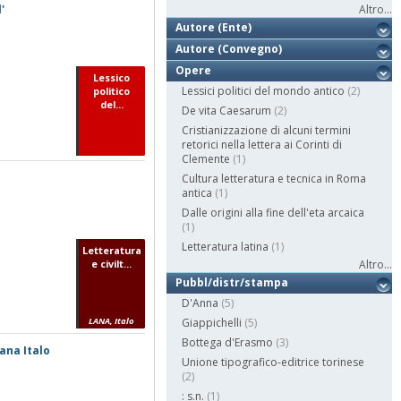
'
Altro...
Autore (Ente)
Autore (Convegno)
Opere
Lessico
Lessici politici del mondo antico
(2)
politico
del...
De vita Caesarum
(2)
Cristianizzazione di alcuni termini
retorici nella lettera ai Corinti di
Clemente
(1)
Cultura letteratura e tecnica in Roma
antica
(1)
Dalle origini alla fine dell'eta arcaica
(1)
Letteratura latina
(1)
Letteratura
e civilt...
Altro...
Pubbl/distr/stampa
D'Anna
(5)
LANA, Italo
Giappichelli
(5)
Bottega d'Erasmo
(3)
ana Italo
Unione tipografico-editrice torinese
(2)
: s.n.
(1)