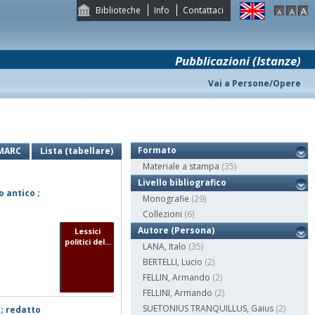
Biblioteche
Info
Contattaci
Pubblicazioni (Istanze)
Vai a Persone/Opere
Formato
MARC
Lista (tabellare)
Materiale a stampa
(35)
Livello bibliografico
o antico ;
Monografie
(29)
Collezioni
(6)
Autore (Persona)
Lessici
politici del...
LANA, Italo
(35)
BERTELLI, Lucio
(2)
FELLIN, Armando
(2)
FELLINI, Armando
(2)
SUETONIUS TRANQUILLUS, Gaius
(2)
 ; redatto