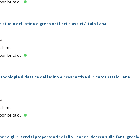
ponibilità qui
 studio del latino e greco nei licei classici / Italo Lana
pa
Salerno
ponibilità qui
odologia didattica del latino e prospettive di ricerca / Italo Lana
pa
Salerno
ponibilità qui
me" e gli "Esercizi preparatori" di Elio Teone : Ricerca sulle fonti grech