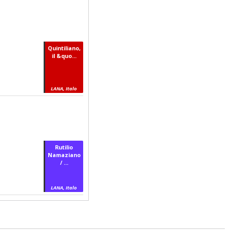
Quintiliano,
il &quo...
LANA, Italo
Rutilio
Namaziano
/ ...
LANA, Italo