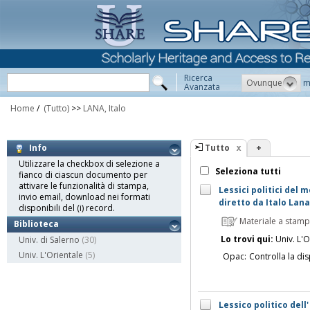
Ricerca
Ovunque
m
Avanzata
Home
/
(Tutto)
>>
LANA, Italo
Tutto
+
Info
Utilizzare la checkbox di selezione a
Seleziona tutti
fianco di ciascun documento per
attivare le funzionalità di stampa,
Lessici politici del 
invio email, download nei formati
diretto da Italo Lana
disponibili del (i) record.
Materiale a stam
Biblioteca
Lo trovi qui:
Univ. L'O
Univ. di Salerno
(30)
Univ. L'Orientale
(5)
Opac:
Controlla la dis
Lessico politico dell