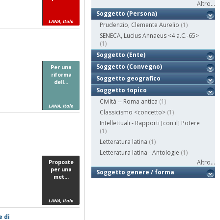
Altro...
Soggetto (Persona)
LANA, Italo
Prudenzio, Clemente Aurelio
(1)
SENECA, Lucius Annaeus <4 a.C.-65>
(1)
Soggetto (Ente)
Soggetto (Convegno)
Per una
riforma
Soggetto geografico
dell...
Soggetto topico
Civiltà -- Roma antica
(1)
LANA, Italo
Classicismo <concetto>
(1)
Intellettuali - Rapporti [con il] Potere
(1)
Letteratura latina
(1)
Letteratura latina - Antologie
(1)
Proposte
Altro...
per una
Soggetto genere / forma
met...
LANA, Italo
e di