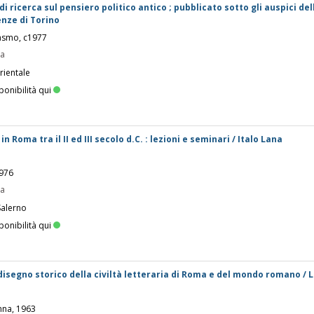
i ricerca sul pensiero politico antico ; pubblicato sotto gli auspici dell
nze di Torino
rasmo, c1977
pa
rientale
ponibilità qui
in Roma tra il II ed III secolo d.C. : lezioni e seminari / Italo Lana
1976
pa
Salerno
ponibilità qui
 disegno storico della civiltà letteraria di Roma e del mondo romano / L
Anna, 1963