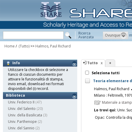
Ricerca
Ovunque
m
Avanzata
Home
/
(Tutto)
>>
Halmos, Paul Richard
Tutto
+
Info
Utilizzare la checkbox di selezione a
Seleziona tutti
fianco di ciascun documento per
attivare le funzionalità di stampa,
Teoria elementare de
invio email, download nei formati
disponibili del (i) record.
Halmos, Paul Richard
Milano : Feltrinelli, 197
Biblioteca
Univ. Federico II
(47)
Materiale a stam
Univ. del Salento
(20)
Lo trovi qui:
Univ. Su
Univ. della Basilicata
(3)
Opac:
Controlla la dis
Univ. Parthenope
(2)
Univ. del Sannio
(2)