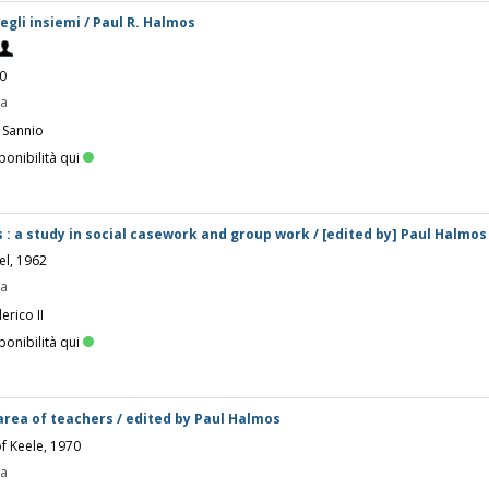
gli insiemi / Paul R. Halmos
70
pa
 Sannio
ponibilità qui
 : a study in social casework and group work / [edited by] Paul Halmos
el, 1962
pa
erico II
ponibilità qui
rea of teachers / edited by Paul Halmos
of Keele, 1970
pa