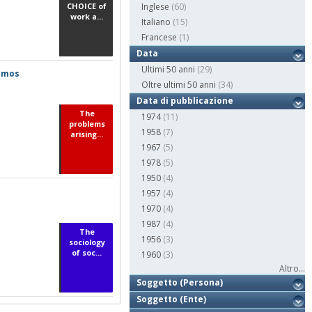
CHOICE of
Inglese
(60)
work a...
Italiano
(15)
Francese
(1)
Data
Ultimi 50 anni
(29)
almos
Oltre ultimi 50 anni
(34)
Data di pubblicazione
The
1974
(11)
problems
1958
(7)
arising...
1967
(5)
1978
(5)
1950
(4)
1957
(4)
1970
(4)
1987
(4)
The
1956
(3)
sociology
of soc...
1960
(3)
Altro...
Soggetto (Persona)
Soggetto (Ente)