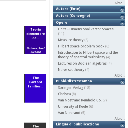
Altro...
Autore (Ente)
Autore (Convegno)
Opere
Finite - Dimensional Vector Spaces
Teoria
(11)
elementare
de...
Measure theory
(8)
Hilbert space problem book
(6)
Halmos, Paul
Richard
Introduction to Hilbert space and the
theory of spectral multiplicity
(4)
Lectures on Boolean algebras
(4)
Naive set theory
(4)
Altro...
The
Pubbl/distr/stampa
Canford
families...
Springer-Verlag
(18)
Chelsea
(8)
Van Nostrand Reinhold Co.
(7)
University of Keele
(6)
Van Nostrand
(5)
Altro...
Lingua di pubblicazione
The