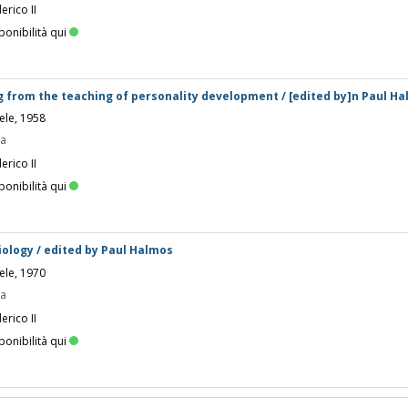
erico II
ponibilità qui
 from the teaching of personality development / [edited by]n Paul H
eele, 1958
pa
erico II
ponibilità qui
iology / edited by Paul Halmos
eele, 1970
pa
erico II
ponibilità qui