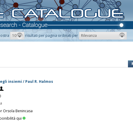
10
Rilevanza
ostra
risultati per pagina ordinati per
gli insiemi / Paul R. Halmos
0
pa
or Orsola Benincasa
ponibilità qui