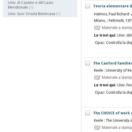
Univ. di Cassino e del Lazio
Teoria elementare de
Meridionale
(1)
Univ. Suor Orsola Benincasa
(1)
Halmos, Paul Richard
Milano, : Feltrinelli, 19
Materiale a stam
Lo trovi qui:
Univ. del
Opac:
Controlla la dis
The Canford families
Keele : University of Ke
Materiale a stam
Lo trovi qui:
Univ. Fed
Opac:
Controlla la dis
The CHOICE of work a
Keele : The University 
Materiale a stam