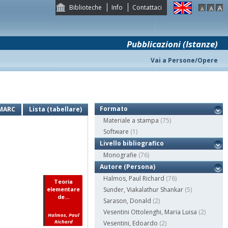
Biblioteche
Info
Contattaci
Pubblicazioni (Istanze)
Vai a Persone/Opere
Formato
MARC
Lista (tabellare)
Materiale a stampa
(75)
Software
(1)
Livello bibliografico
Monografie
(76)
Autore (Persona)
Halmos, Paul Richard
(76)
Teoria
elementare
Sunder, Viakalathur Shankar
(5)
de...
Sarason, Donald
(2)
Vesentini Ottolenghi, Maria Luisa
(2)
Halmos, Paul
Richard
Vesentini, Edoardo
(2)