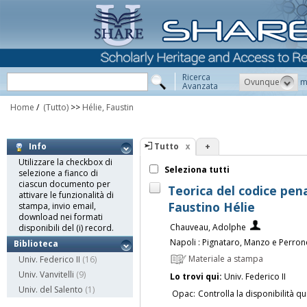
Ricerca
Ovunque
m
Avanzata
Home
/
(Tutto)
>>
Hélie, Faustin
Tutto
+
Info
Utilizzare la checkbox di
Seleziona tutti
selezione a fianco di
ciascun documento per
Teorica del codice pen
attivare le funzionalità di
Faustino Hélie
stampa, invio email,
download nei formati
Chauveau, Adolphe
disponibili del (i) record.
Napoli : Pignataro, Manzo e Perro
Biblioteca
Materiale a stampa
Univ. Federico II
(16)
Univ. Vanvitelli
(9)
Lo trovi qui:
Univ. Federico II
Univ. del Salento
(1)
Opac:
Controlla la disponibilità qu