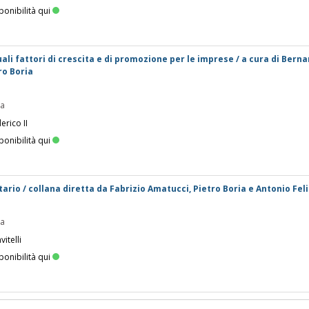
ponibilità qui
ali fattori di crescita e di promozione per le imprese / a cura di Bern
ro Boria
pa
erico II
ponibilità qui
utario / collana diretta da Fabrizio Amatucci, Pietro Boria e Antonio Fel
pa
itelli
ponibilità qui