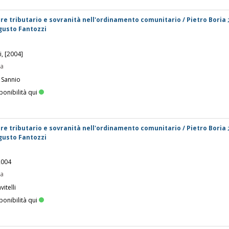
ere tributario e sovranità nell'ordinamento comunitario / Pietro Boria 
gusto Fantozzi
i, [2004]
pa
 Sannio
ponibilità qui
ere tributario e sovranità nell'ordinamento comunitario / Pietro Boria 
gusto Fantozzi
 2004
pa
itelli
ponibilità qui