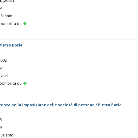
i, [2002]
pa
 Sannio
ponibilità qui
 Pietro Boria
 2002
pa
itelli
ponibilità qui
arenza nella imposizione delle società di persone / Pietro Boria
6
pa
 Salento