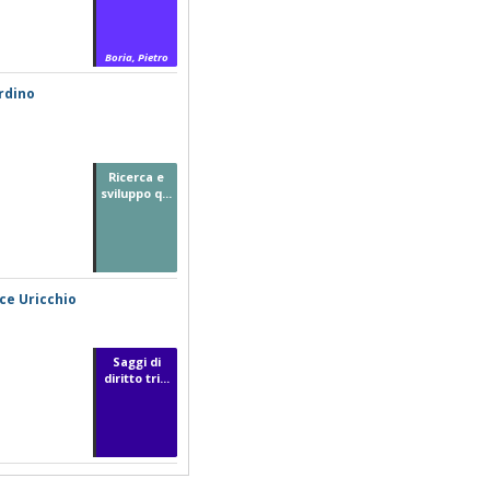
Boria, Pietro
ardino
Ricerca e
sviluppo q...
ice Uricchio
Saggi di
diritto tri...