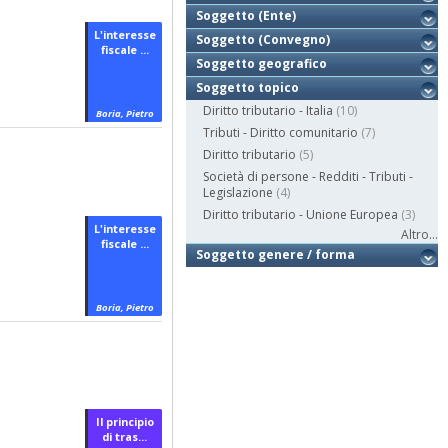
Soggetto (Ente)
L'interesse
Soggetto (Convegno)
fiscale ...
Soggetto geografico
Soggetto topico
Diritto tributario - Italia
(10)
Boria, Pietro
Tributi - Diritto comunitario
(7)
Diritto tributario
(5)
Società di persone - Redditi - Tributi -
Legislazione
(4)
Diritto tributario - Unione Europea
(3)
L'interesse
Altro...
fiscale ...
Soggetto genere / forma
Boria, Pietro
Il principio
di tras...