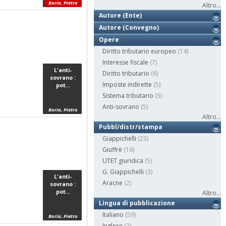
Boria, Pietro
Altro...
Autore (Ente)
;
Autore (Convegno)
Opere
Diritto tributario europeo
(14)
Interesse fiscale
(7)
L'anti-
Diritto tributario
(6)
sovrano :
Imposte indirette
(5)
pot...
Sistema tributario
(5)
Anti-sovrano
(5)
Boria, Pietro
Altro...
;
Pubbl/distr/stampa
Giappichelli
(23)
Giuffrè
(16)
UTET giuridica
(5)
G. Giappichelli
(3)
L'anti-
Aracne
(2)
sovrano :
pot...
Altro...
Lingua di pubblicazione
Italiano
(59)
Boria, Pietro
Inglese
(2)