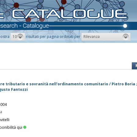
10
Rilevanza
ostra
risultati per pagina ordinati per
ere tributario e sovranità nell'ordinamento comunitario / Pietro Boria 
gusto Fantozzi
 2004
pa
itelli
ponibilità qui