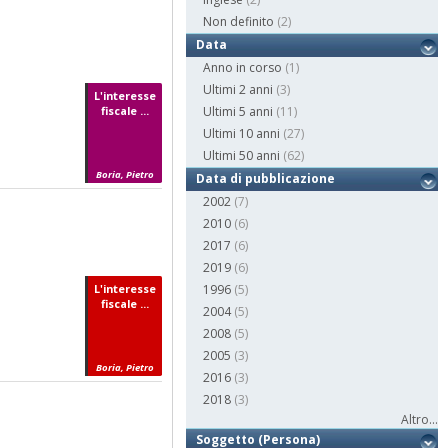
Non definito
(2)
Data
Anno in corso
(1)
Ultimi 2 anni
(3)
L'interesse
fiscale ...
Ultimi 5 anni
(11)
Ultimi 10 anni
(27)
Ultimi 50 anni
(62)
Boria, Pietro
Data di pubblicazione
2002
(7)
2010
(6)
2017
(6)
2019
(6)
L'interesse
1996
(5)
fiscale ...
2004
(5)
2008
(5)
2005
(3)
Boria, Pietro
2016
(3)
2018
(3)
Altro...
Soggetto (Persona)