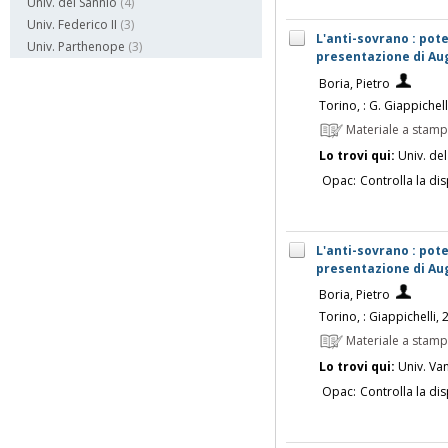
Univ. del Sannio
(4)
Univ. Federico II
(3)
L'anti-sovrano : pot
Univ. Parthenope
(3)
presentazione di Au
Boria, Pietro
Torino, : G. Giappichell
Materiale a stam
Lo trovi qui:
Univ. del
Opac:
Controlla la dis
L'anti-sovrano : pot
presentazione di Au
Boria, Pietro
Torino, : Giappichelli,
Materiale a stam
Lo trovi qui:
Univ. Vanv
Opac:
Controlla la dis