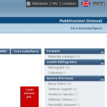
Biblioteche
Info
Contattaci
Pubblicazioni (Istanze)
Vai a Persone/Opere
Formato
MARC
Lista (tabellare)
Materiale a stampa
(63)
Livello bibliografico
;
Monografie
(62)
Collezioni
(1)
Autore (Persona)
Boria, Pietro
(63)
Fantozzi, Augusto
(6)
L'anti-
sovrano :
Amatucci, Fabrizio
(1)
pot...
Diliberto, Oliviero
(1)
Pitruzzella, Giovanni
(1)