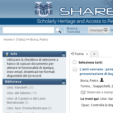
Ricerca
Ovunque
m
Avanzata
Home
/
(Tutto)
>>
Boria, Pietro
Tutto
+
Info
Utilizzare la checkbox di selezione a
Seleziona tutti
fianco di ciascun documento per
attivare le funzionalità di stampa,
L'anti-sovrano : pot
invio email, download nei formati
presentazione di Au
disponibili del (i) record.
Boria, Pietro
Biblioteca
Torino, : Giappichelli,
Univ. Vanvitelli
(33)
Materiale a stam
Univ. del Salento
(10)
Univ. di Cassino e del Lazio
Lo trovi qui:
Univ. Vanv
Meridionale
(5)
Opac:
Controlla la dis
Univ. Suor Orsola Benincasa
(5)