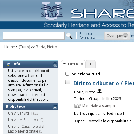
Ricerca
Ovunque
m
Avanzata
Home
/
(Tutto)
>>
Boria, Pietro
Tutto
+
Info
Utilizzare la checkbox di
Seleziona tutti
selezione a fianco di
ciascun documento per
Diritto tributario / Pie
attivare le funzionalità di
stampa, invio email,
Boria, Pietro
download nei formati
Torino, : Giappichelli, c2023
disponibili del (i) record.
Materiale a stampa
Biblioteca
Univ. Vanvitelli
(33)
Lo trovi qui:
Univ. Federico II
Univ. del Salento
(10)
Opac:
Controlla la disponibilità qu
Univ. di Cassino e del
Lazio Meridionale
(5)