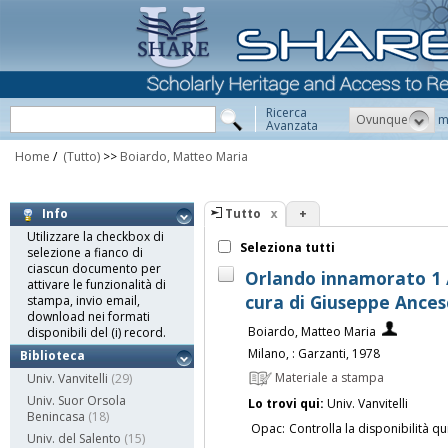
Ricerca
Ovunque
m
Avanzata
Home
/
(Tutto)
>>
Boiardo, Matteo Maria
Tutto
+
Info
Utilizzare la checkbox di
Seleziona tutti
selezione a fianco di
ciascun documento per
Orlando innamorato 1 
attivare le funzionalità di
cura di Giuseppe Ances
stampa, invio email,
download nei formati
Boiardo, Matteo Maria
disponibili del (i) record.
Milano, : Garzanti, 1978
Biblioteca
Materiale a stampa
Univ. Vanvitelli
(29)
Univ. Suor Orsola
Lo trovi qui:
Univ. Vanvitelli
Benincasa
(18)
Opac:
Controlla la disponibilità qu
Univ. del Salento
(15)