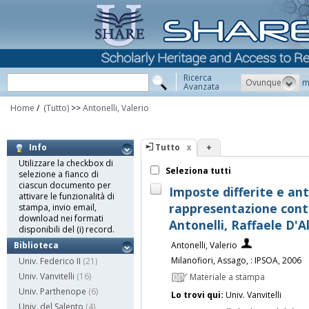
Ricerca
Ovunque
m
Avanzata
Home
/
(Tutto)
>>
Antonelli, Valerio
Tutto
+
Info
Utilizzare la checkbox di
Seleziona tutti
selezione a fianco di
ciascun documento per
Imposte differite e anti
attivare le funzionalità di
rappresentazione contab
stampa, invio email,
download nei formati
Antonelli, Raffaele D'A
disponibili del (i) record.
Antonelli, Valerio
Biblioteca
Milanofiori, Assago, : IPSOA, 2006
Univ. Federico II
(21)
Univ. Vanvitelli
(16)
Materiale a stampa
Univ. Parthenope
(6)
Lo trovi qui:
Univ. Vanvitelli
Univ. del Salento
(4)