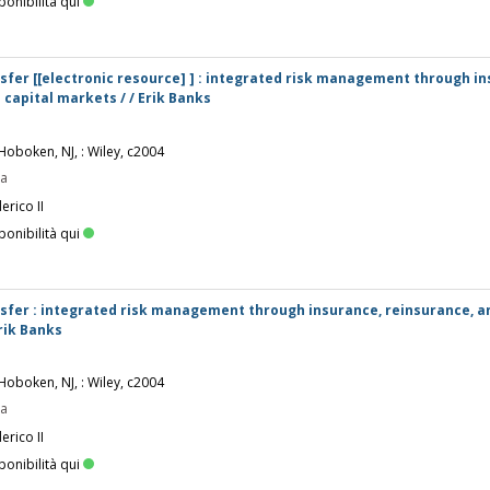
ponibilità qui
nsfer [[electronic resource] ] : integrated risk management through i
 capital markets / / Erik Banks
 Hoboken, NJ, : Wiley, c2004
pa
erico II
ponibilità qui
nsfer : integrated risk management through insurance, reinsurance, a
Erik Banks
 Hoboken, NJ, : Wiley, c2004
pa
erico II
ponibilità qui