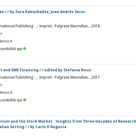
es / / by Zura Kakushadze, Juan Andrés Serur
rnational Publishing : , : Imprint : Palgrave Macmillan, , 2018
pa
erico II
ponibilità qui
t and SME Financing / / edited by Stefania Rossi
rnational Publishing : , : Imprint : Palgrave Macmillan, , 2017
pa
erico II
ponibilità qui
tism and the Stock Market : Insights from Three Decades of Researc
lian Setting / / by Carlo D'Augusta