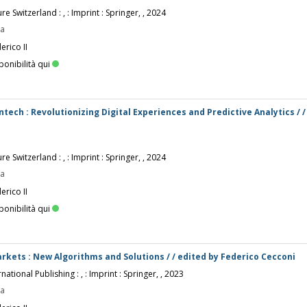
re Switzerland : , : Imprint : Springer, , 2024
pa
erico II
ponibilità qui
ntech : Revolutionizing Digital Experiences and Predictive Analytics / /
re Switzerland : , : Imprint : Springer, , 2024
pa
erico II
ponibilità qui
Markets : New Algorithms and Solutions / / edited by Federico Cecconi
national Publishing : , : Imprint : Springer, , 2023
pa