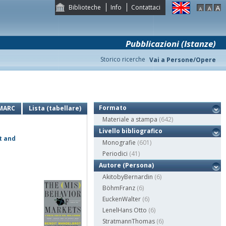
Biblioteche
Info
Contattaci
Pubblicazioni (Istanze)
Storico ricerche
Vai a Persone/Opere
Formato
MARC
Lista (tabellare)
Materiale a stampa
(642)
Livello bibliografico
t and
Monografie
(601)
Periodici
(41)
Autore (Persona)
AkitobyBernardin
(6)
BöhmFranz
(6)
EuckenWalter
(6)
LenelHans Otto
(6)
StratmannThomas
(6)