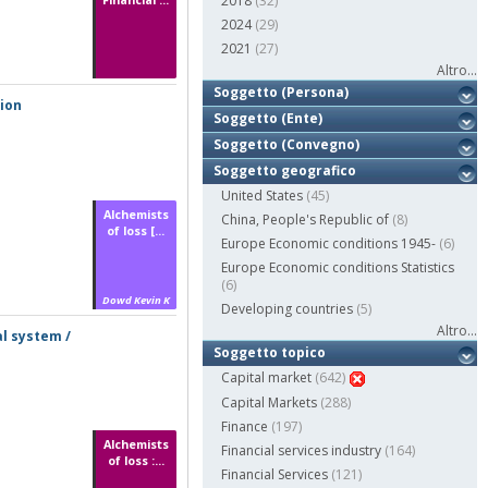
2018
(32)
2024
(29)
2021
(27)
Altro...
Soggetto (Persona)
tion
Soggetto (Ente)
Soggetto (Convegno)
Soggetto geografico
United States
(45)
Alchemists
China, People's Republic of
(8)
of loss [...
Europe Economic conditions 1945-
(6)
Europe Economic conditions Statistics
(6)
Dowd Kevin K
Developing countries
(5)
Altro...
l system /
Soggetto topico
Capital market
(642)
Capital Markets
(288)
Finance
(197)
Alchemists
Financial services industry
(164)
of loss :...
Financial Services
(121)