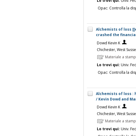
Lo trovi qui:
Univ. Fed
Opac:
Controlla la dis
Alchemists of loss [
crashed the financia
Dowd Kevin K
Chichester, West Sussex
Materiale a stam
Lo trovi qui:
Univ. Fed
Opac:
Controlla la dis
Alchemists of loss :
/ Kevin Dowd and Ma
Dowd Kevin K
Chichester, West Sussex
Materiale a stam
Lo trovi qui:
Univ. Fed