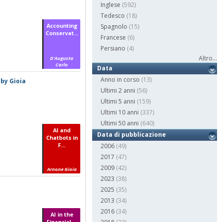
Inglese
(592)
Tedesco
(18)
Accounting
Spagnolo
(15)
Conservat...
Francese
(6)
Persiano
(4)
Altro...
D'Augusta
Carlo
Data
Anno in corso
(13)
 by Gioia
Ultimi 2 anni
(56)
Ultimi 5 anni
(159)
Ultimi 10 anni
(337)
Ultimi 50 anni
(640)
AI and
Data di pubblicazione
Chatbots in
F...
2006
(49)
2017
(47)
2009
(42)
Arnone Gioia
2023
(38)
2025
(35)
2013
(34)
2016
(34)
AI in the
Financial ...