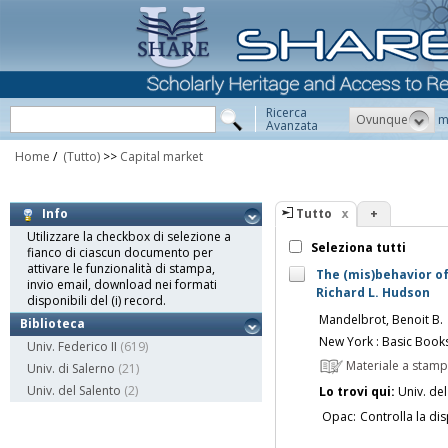
Ricerca
Ovunque
m
Avanzata
Home
/
(Tutto)
>>
Capital market
Tutto
+
Info
Utilizzare la checkbox di selezione a
Seleziona tutti
fianco di ciascun documento per
attivare le funzionalità di stampa,
The (mis)behavior of
invio email, download nei formati
Richard L. Hudson
disponibili del (i) record.
Mandelbrot, Benoit B.
Biblioteca
New York : Basic Book
Univ. Federico II
(619)
Materiale a stam
Univ. di Salerno
(21)
Univ. del Salento
(2)
Lo trovi qui:
Univ. del
Opac:
Controlla la dis