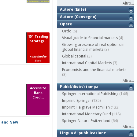
Altro...
Autore (Ente)
Autore (Convegno)
Opere
Ordo
(6)
151 Trading
Visual guide to financial markets
(4)
Strategi...
Growing presence of real options in
global financial markets
(3)
Global capital
(3)
Kakushadze
Zura
International Capital Markets
(3)
Economists and the financial markets
(3)
Altro...
Pubbl/distr/stampa
Access to
Bank
Springer International Publishing
(146)
Credi...
Imprint: Springer
(135)
Imprint: Palgrave Macmillan
(133)
International Monetary Fund
(118)
Springer Nature Switzerland
(64)
h and New
Altro...
Lingua di pubblicazione