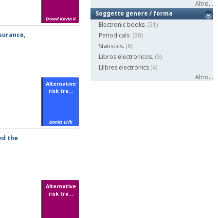
Altro...
Soggetto genere / forma
Dowd Kevin K
Electronic books.
(51)
nsurance,
Periodicals.
(38)
Statistics.
(8)
Libros electronicos.
(5)
Llibres electrònics
(4)
Altro...
Alternative
risk tra...
Banks Erik
nd the
Alternative
risk tra...