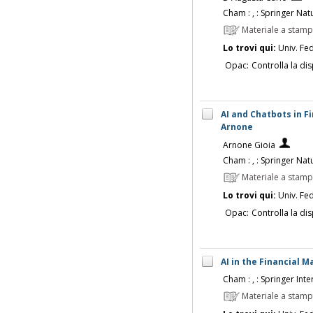
Cham : , : Springer Natu
Materiale a stam
Lo trovi qui:
Univ. Fed
Opac:
Controlla la dis
AI and Chatbots in Fi
Arnone
Arnone Gioia
Cham : , : Springer Natu
Materiale a stam
Lo trovi qui:
Univ. Fed
Opac:
Controlla la dis
AI in the Financial 
Cham : , : Springer Inter
Materiale a stam