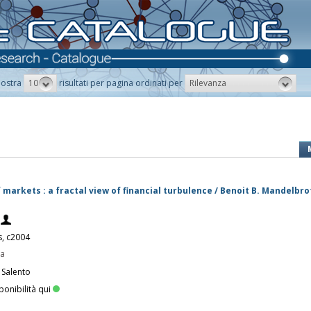
10
Rilevanza
ostra
risultati per pagina ordinati per
 markets : a fractal view of financial turbulence / Benoit B. Mandelbro
s, c2004
pa
 Salento
ponibilità qui