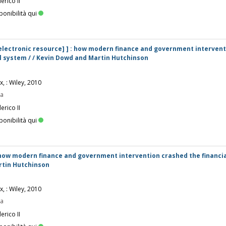
erico II
ponibilità qui
[electronic resource] ] : how modern finance and government interven
l system / / Kevin Dowd and Martin Hutchinson
, : Wiley, 2010
pa
erico II
ponibilità qui
 how modern finance and government intervention crashed the financia
rtin Hutchinson
, : Wiley, 2010
pa
erico II