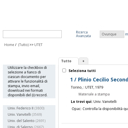
Ricerca
Ovunque
m
Avanzata
Home
/
(Tutto)
>>
UTET
Tutto
+
Info
Utilizzare la checkbox di
Seleziona tutti
selezione a fianco di
ciascun documento per
1 / Plinio Cecilio Secon
attivare le funzionalità di
stampa, invio email,
Torino, : UTET, 1979
download nei formati
Materiale a stampa
disponibili del (i) record.
Lo trovi qui:
Univ. Vanvitelli
Biblioteca
Univ. Federico II
(3800)
Opac:
Controlla la disponibilità qu
Univ. Vanvitelli
(3569)
Univ. del Salento
(2691)
Univ. di Salerno
(2667)