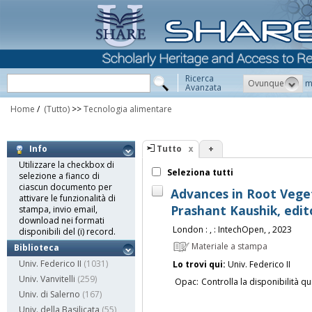
Ricerca
Ovunque
m
Avanzata
Home
/
(Tutto)
>>
Tecnologia alimentare
Tutto
+
Info
Utilizzare la checkbox di
Seleziona tutti
selezione a fianco di
ciascun documento per
Advances in Root Veget
attivare le funzionalità di
Prashant Kaushik, edit
stampa, invio email,
download nei formati
London : , : IntechOpen, , 2023
disponibili del (i) record.
Materiale a stampa
Biblioteca
Univ. Federico II
(1031)
Lo trovi qui:
Univ. Federico II
Univ. Vanvitelli
(259)
Opac:
Controlla la disponibilità qu
Univ. di Salerno
(167)
Univ. della Basilicata
(55)