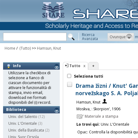
Ricerca
Ovunque
m
Avanzata
Home
/
(Tutto)
>>
Hamsun, Knut
Tutto
+
Info
Utilizzare la checkbox di
Seleziona tutti
selezione a fianco di
ciascun documento per
Drama žizni / Knut' Ga
attivare le funzionalità di
norvežskago S. A. Polj
stampa, invio email,
download nei formati
Hamsun, Knut
disponibili del (i) record.
Moskva, : Skorpion', 1906
Biblioteca
Materiale a stampa
Univ. del Salento
(12)
Univ. L'Orientale
(3)
Lo trovi qui:
Univ. L'Orientale
Univ. della Basilicata
(2)
Opac:
Controlla la disponibilità qu
Univ. Suor Orsola