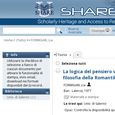
Ricerca
Ovunque
m
Avanzata
Home
/
(Tutto)
>>
FORMIGARI, Lia
Tutto
+
Info
Utilizzare la checkbox di
Seleziona tutti
selezione a fianco di
ciascun documento per
La logica del pensiero v
attivare le funzionalità di
filosofia della Romanti
stampa, invio email,
download nei formati
FORMIGARI, Lia
disponibili del (i) record.
Bari : Laterza, 1977
Biblioteca
Materiale a stampa
Univ. di Salerno
(22)
Lo trovi qui:
Univ. di Salerno
Opac:
Controlla la disponibilità qu