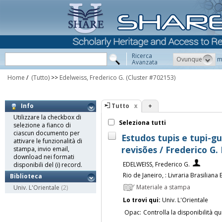
Ricerca
Ovunque
m
Avanzata
Home
/
(Tutto)
>>
Edelweiss, Frederico G.
(Cluster #702153)
Tutto
+
Info
Utilizzare la checkbox di
Seleziona tutti
selezione a fianco di
ciascun documento per
Estudos tupis e tupi-gu
attivare le funzionalità di
revisões / Frederico G.
stampa, invio email,
download nei formati
EDELWEISS, Frederico G.
disponibili del (i) record.
Rio de Janeiro, : Livraria Brasiliana
Biblioteca
Materiale a stampa
Univ. L'Orientale
(2)
Lo trovi qui:
Univ. L'Orientale
Opac:
Controlla la disponibilità qu