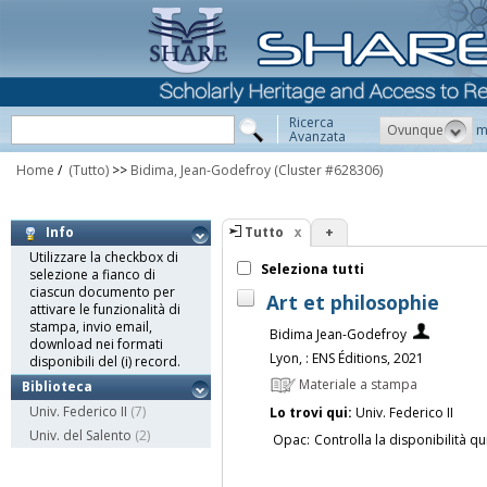
Ricerca
Ovunque
m
Avanzata
Home
/
(Tutto)
>>
Bidima, Jean-Godefroy
(Cluster #628306)
Tutto
+
Info
Utilizzare la checkbox di
Seleziona tutti
selezione a fianco di
ciascun documento per
Art et philosophie
attivare le funzionalità di
stampa, invio email,
Bidima Jean-Godefroy
download nei formati
Lyon, : ENS Éditions, 2021
disponibili del (i) record.
Materiale a stampa
Biblioteca
Univ. Federico II
(7)
Lo trovi qui:
Univ. Federico II
Univ. del Salento
(2)
Opac:
Controlla la disponibilità qu