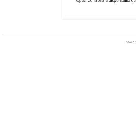
Opac:
Controlla la disponibilità qu
power