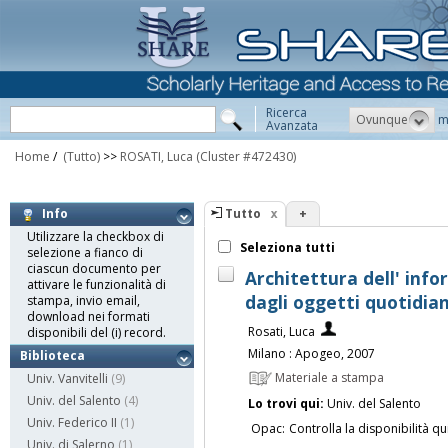
Ricerca
Ovunque
m
Avanzata
Home
/
(Tutto)
>>
ROSATI, Luca
(Cluster #472430)
Tutto
+
Info
Utilizzare la checkbox di
Seleziona tutti
selezione a fianco di
ciascun documento per
Architettura dell' infor
attivare le funzionalità di
dagli oggetti quotidian
stampa, invio email,
download nei formati
Rosati, Luca
disponibili del (i) record.
Milano : Apogeo, 2007
Biblioteca
Materiale a stampa
Univ. Vanvitelli
(9)
Univ. del Salento
(4)
Lo trovi qui:
Univ. del Salento
Univ. Federico II
(1)
Opac:
Controlla la disponibilità qu
Univ. di Salerno
(1)