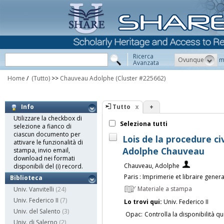
Ricerca
Ovunque
m
Avanzata
Home
/
(Tutto)
>>
Chauveau Adolphe
(Cluster #225662)
Tutto
+
Info
Utilizzare la checkbox di
Seleziona tutti
selezione a fianco di
ciascun documento per
Lois de la procedure ci
attivare le funzionalità di
Adolphe Chauveau
stampa, invio email,
download nei formati
Chauveau, Adolphe
disponibili del (i) record.
Paris : Imprimerie et libraire gene
Biblioteca
Materiale a stampa
Univ. Vanvitelli
(24)
Univ. Federico II
(7)
Lo trovi qui:
Univ. Federico II
Univ. del Salento
(3)
Opac:
Controlla la disponibilità qu
Univ. di Salerno
(2)