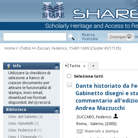
Ricerca
Ovunque
m
Avanzata
Home
/
(Tutto)
>>
Zuccari, Federico, 1540?-1609
(Cluster #217135)
Tutto
+
Info
Utilizzare la checkbox di
Seleziona tutti
selezione a fianco di
ciascun documento per
Dante historiato da Fe
attivare le funzionalità di
Gabinetto disegni e sta
stampa, invio email,
download nei formati
commentario all'edizion
disponibili del (i) record.
Andrea Mazzucchi
Biblioteca
Univ. del Salento
(4)
ZUCCARO, Federico
Univ. Vanvitelli
(3)
Roma, : Salerno, [2005]
Univ. Federico II
(1)
Materiale a stampa
Univ. L'Orientale
(1)