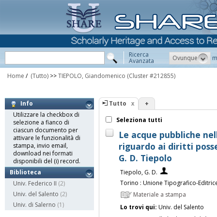
Ricerca
Ovunque
m
Avanzata
Home
/
(Tutto)
>>
TIEPOLO, Giandomenico
(Cluster #212855)
Tutto
+
Info
Utilizzare la checkbox di
Seleziona tutti
selezione a fianco di
ciascun documento per
Le acque pubbliche nell
attivare le funzionalità di
riguardo ai diritti poss
stampa, invio email,
download nei formati
G. D. Tiepolo
disponibili del (i) record.
Tiepolo, G. D.
Biblioteca
Torino : Unione Tipografico-Editric
Univ. Federico II
(2)
Univ. del Salento
(2)
Materiale a stampa
Univ. di Salerno
(1)
Lo trovi qui:
Univ. del Salento