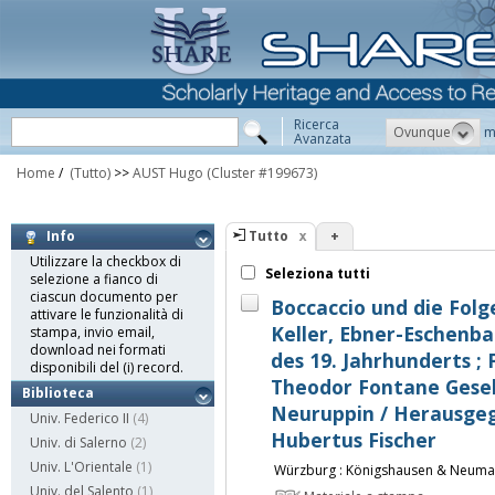
Ricerca
Ovunque
m
Avanzata
Home
/
(Tutto)
>>
AUST Hugo
(Cluster #199673)
Tutto
+
Info
Utilizzare la checkbox di
Seleziona tutti
selezione a fianco di
ciascun documento per
Boccaccio und die Folg
attivare le funzionalità di
Keller, Ebner-Eschenb
stampa, invio email,
download nei formati
des 19. Jahrhunderts ;
disponibili del (i) record.
Theodor Fontane Gesell
Biblioteca
Neuruppin / Herausge
Univ. Federico II
(4)
Hubertus Fischer
Univ. di Salerno
(2)
Univ. L'Orientale
(1)
Würzburg : Königshausen & Neuma
Univ. del Salento
(1)