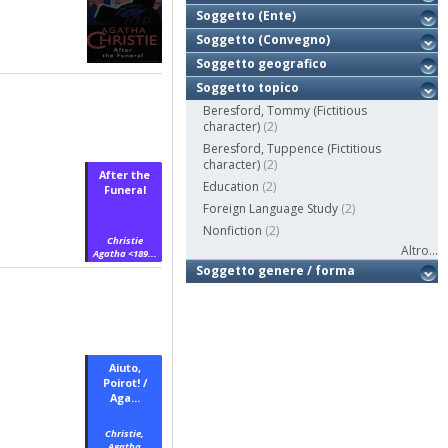
Soggetto (Ente)
Soggetto (Convegno)
Soggetto geografico
Soggetto topico
Beresford, Tommy (Fictitious
character)
(2)
Beresford, Tuppence (Fictitious
character)
(2)
After the
Education
(2)
Funeral
Foreign Language Study
(2)
Nonfiction
(2)
Christie
Altro...
Agatha <189...
Soggetto genere / forma
Aiuto,
Poirot! /
Aga...
Christie,
Agatha