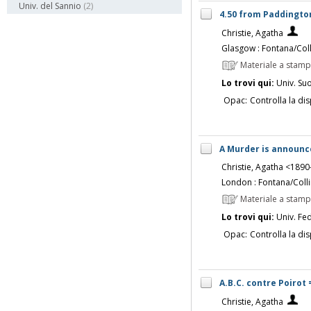
Univ. del Sannio
(2)
4.50 from Paddington
Christie, Agatha
Glasgow : Fontana/Coll
Materiale a stam
Lo trovi qui:
Univ. Su
Opac:
Controlla la dis
A Murder is announce
Christie, Agatha <189
London : Fontana/Colli
Materiale a stam
Lo trovi qui:
Univ. Fed
Opac:
Controlla la dis
A.B.C. contre Poirot 
Christie, Agatha