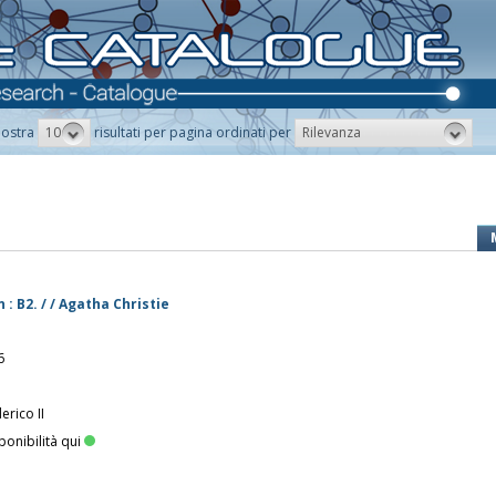
10
Rilevanza
ostra
risultati per pagina ordinati per
: B2. / / Agatha Christie
6
erico II
ponibilità qui