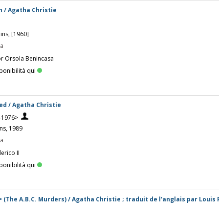
 / Agatha Christie
ins, [1960]
pa
or Orsola Benincasa
ponibilità qui
d / Agatha Christie
0-1976>
ns, 1989
pa
erico II
ponibilità qui
= (The A.B.C. Murders) / Agatha Christie ; traduit de l'anglais par Louis 