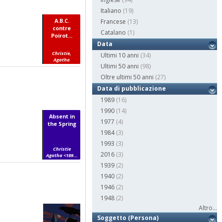
Italiano
(19)
A.B.C.
Francese
(13)
contre
Catalano
(1)
Poirot...
Data
Christie,
Ultimi 10 anni
(34)
Agatha
Ultimi 50 anni
(98)
Oltre ultimi 50 anni
(27)
Data di pubblicazione
1989
(16)
1990
(14)
Absent in
1977
(4)
the Spring
1984
(3)
1993
(3)
Christie
2016
(3)
Agatha <189...
1939
(2)
1940
(2)
1946
(2)
1948
(2)
Altro...
Soggetto (Persona)