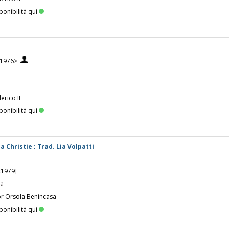
ponibilità qui
-1976>
erico II
ponibilità qui
a Christie ; Trad. Lia Volpatti
c1979]
pa
or Orsola Benincasa
ponibilità qui