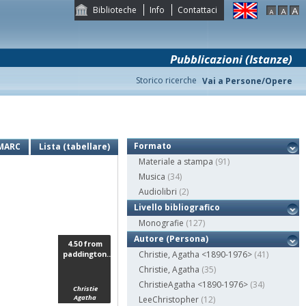
Biblioteche
Info
Contattaci
Pubblicazioni (Istanze)
Storico ricerche
Vai a Persone/Opere
Formato
MARC
Lista (tabellare)
Materiale a stampa
(91)
Musica
(34)
Audiolibri
(2)
Livello bibliografico
Monografie
(127)
Autore (Persona)
4.50 from
paddington...
Christie, Agatha <1890-1976>
(41)
Christie, Agatha
(35)
ChristieAgatha <1890-1976>
(34)
Christie
Agatha
LeeChristopher
(12)