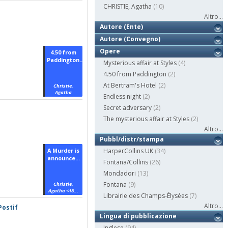
CHRISTIE, Agatha
(10)
Altro...
Autore (Ente)
Autore (Convegno)
Opere
4.50 from
Paddington...
Mysterious affair at Styles
(4)
4.50 from Paddington
(2)
At Bertram's Hotel
(2)
Christie,
Agatha
Endless night
(2)
Secret adversary
(2)
The mysterious affair at Styles
(2)
Altro...
Pubbl/distr/stampa
A Murder is
HarperCollins UK
(34)
announce...
Fontana/Collins
(26)
Mondadori
(13)
Fontana
(9)
Christie,
Agatha <18...
Librairie des Champs-Élysées
(7)
Altro...
Postif
Lingua di pubblicazione
Inglese
(94)