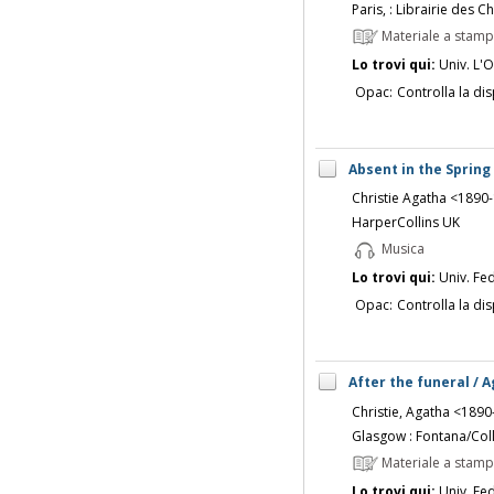
Paris, : Librairie des 
Materiale a stam
Lo trovi qui:
Univ. L'O
Opac:
Controlla la dis
Absent in the Spring
Christie Agatha <1890
HarperCollins UK
Musica
Lo trovi qui:
Univ. Fed
Opac:
Controlla la dis
After the funeral / 
Christie, Agatha <189
Glasgow : Fontana/Coll
Materiale a stam
Lo trovi qui:
Univ. Fed