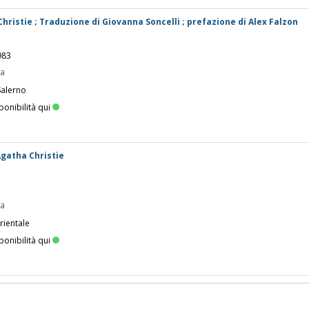
Christie ; Traduzione di Giovanna Soncelli ; prefazione di Alex Falzon
983
pa
Salerno
ponibilità qui
Agatha Christie
pa
rientale
ponibilità qui