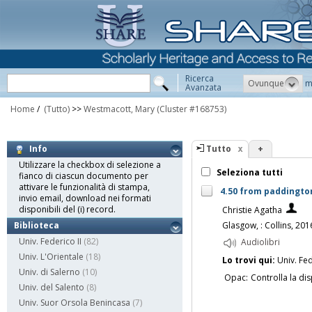
Ricerca
Ovunque
m
Avanzata
Home
/
(Tutto)
>>
Westmacott, Mary
(Cluster #168753)
Tutto
+
Info
Utilizzare la checkbox di selezione a
Seleziona tutti
fianco di ciascun documento per
attivare le funzionalità di stampa,
4.50 from paddington 
invio email, download nei formati
disponibili del (i) record.
Christie Agatha
Glasgow, : Collins, 201
Biblioteca
Univ. Federico II
(82)
Audiolibri
Univ. L'Orientale
(18)
Lo trovi qui:
Univ. Fed
Univ. di Salerno
(10)
Opac:
Controlla la dis
Univ. del Salento
(8)
Univ. Suor Orsola Benincasa
(7)