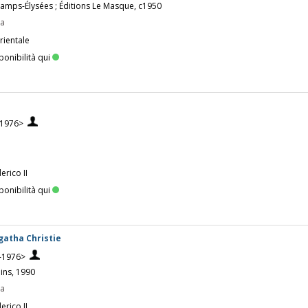
Champs-Élysées ; Éditions Le Masque, c1950
pa
rientale
ponibilità qui
-1976>
erico II
ponibilità qui
Agatha Christie
0-1976>
ins, 1990
pa
erico II