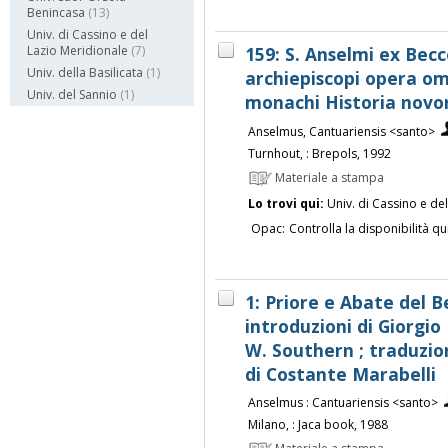
Benincasa
(13)
Univ. di Cassino e del
159: S. Anselmi ex Bec
Lazio Meridionale
(7)
Univ. della Basilicata
(1)
archiepiscopi opera om
Univ. del Sannio
(1)
monachi Historia novor
Anselmus, Cantuariensis <santo>
Turnhout, : Brepols, 1992
Materiale a stampa
Lo trovi qui:
Univ. di Cassino e de
Opac:
Controlla la disponibilità qu
1: Priore e Abate del B
introduzioni di Giorgio 
W. Southern ; traduzio
di Costante Marabelli
Anselmus : Cantuariensis <santo>
Milano, : Jaca book, 1988