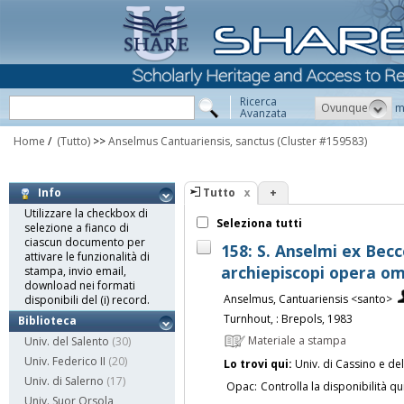
Ricerca
Ovunque
m
Avanzata
Home
/
(Tutto)
>>
Anselmus Cantuariensis, sanctus
(Cluster #159583)
Tutto
+
Info
Utilizzare la checkbox di
Seleziona tutti
selezione a fianco di
ciascun documento per
158: S. Anselmi ex Bec
attivare le funzionalità di
archiepiscopi opera omn
stampa, invio email,
download nei formati
Anselmus, Cantuariensis <santo>
disponibili del (i) record.
Turnhout, : Brepols, 1983
Biblioteca
Materiale a stampa
Univ. del Salento
(30)
Univ. Federico II
(20)
Lo trovi qui:
Univ. di Cassino e de
Univ. di Salerno
(17)
Opac:
Controlla la disponibilità qu
Univ. Suor Orsola