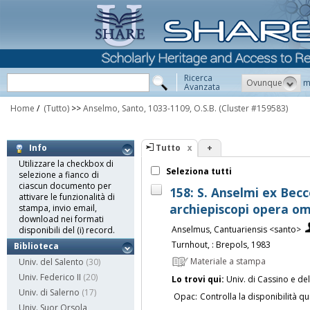
Ricerca
Ovunque
m
Avanzata
Home
/
(Tutto)
>>
Anselmo, Santo, 1033-1109, O.S.B.
(Cluster #159583)
Tutto
+
Info
Utilizzare la checkbox di
Seleziona tutti
selezione a fianco di
ciascun documento per
158: S. Anselmi ex Bec
attivare le funzionalità di
archiepiscopi opera omn
stampa, invio email,
download nei formati
Anselmus, Cantuariensis <santo>
disponibili del (i) record.
Turnhout, : Brepols, 1983
Biblioteca
Materiale a stampa
Univ. del Salento
(30)
Univ. Federico II
(20)
Lo trovi qui:
Univ. di Cassino e de
Univ. di Salerno
(17)
Opac:
Controlla la disponibilità qu
Univ. Suor Orsola