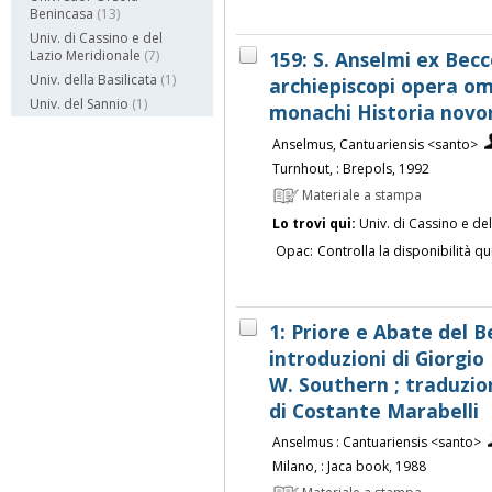
Benincasa
(13)
Univ. di Cassino e del
159: S. Anselmi ex Bec
Lazio Meridionale
(7)
Univ. della Basilicata
(1)
archiepiscopi opera om
Univ. del Sannio
(1)
monachi Historia novor
Anselmus, Cantuariensis <santo>
Turnhout, : Brepols, 1992
Materiale a stampa
Lo trovi qui:
Univ. di Cassino e de
Opac:
Controlla la disponibilità qu
1: Priore e Abate del B
introduzioni di Giorgio 
W. Southern ; traduzio
di Costante Marabelli
Anselmus : Cantuariensis <santo>
Milano, : Jaca book, 1988