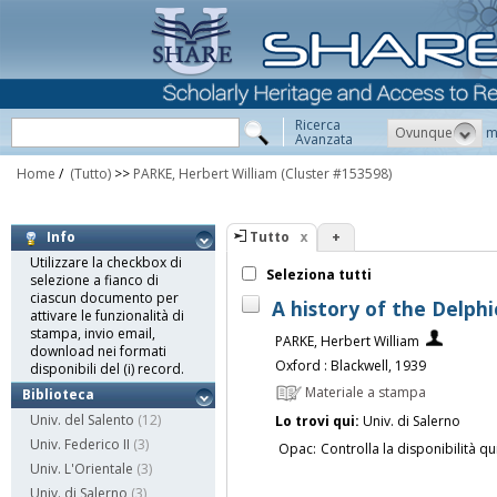
Ricerca
Ovunque
m
Avanzata
Home
/
(Tutto)
>>
PARKE, Herbert William
(Cluster #153598)
Tutto
+
Info
Utilizzare la checkbox di
Seleziona tutti
selezione a fianco di
ciascun documento per
A history of the Delphi
attivare le funzionalità di
stampa, invio email,
PARKE, Herbert William
download nei formati
Oxford : Blackwell, 1939
disponibili del (i) record.
Materiale a stampa
Biblioteca
Univ. del Salento
(12)
Lo trovi qui:
Univ. di Salerno
Univ. Federico II
(3)
Opac:
Controlla la disponibilità qu
Univ. L'Orientale
(3)
Univ. di Salerno
(3)