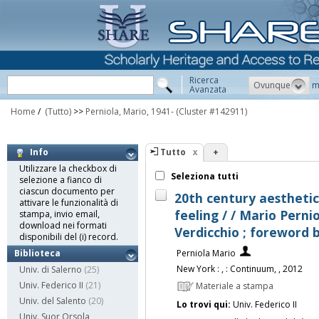
Ricerca
Ovunque
m
Avanzata
Home
/
(Tutto)
>>
Perniola, Mario, 1941-
(Cluster #142911)
Tutto
+
Info
Utilizzare la checkbox di
Seleziona tutti
selezione a fianco di
ciascun documento per
20th century aesthetic
attivare le funzionalità di
feeling / / Mario Perni
stampa, invio email,
download nei formati
Verdicchio ; foreword 
disponibili del (i) record.
Perniola Mario
Biblioteca
New York : , : Continuum, , 2012
Univ. di Salerno
(25)
Univ. Federico II
(21)
Materiale a stampa
Univ. del Salento
(20)
Lo trovi qui:
Univ. Federico II
Univ. Suor Orsola