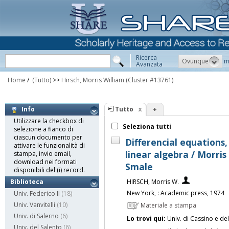
Ricerca
Ovunque
m
Avanzata
Home
/
(Tutto)
>>
Hirsch, Morris William
(Cluster #13761)
Tutto
+
Info
Utilizzare la checkbox di
Seleziona tutti
selezione a fianco di
ciascun documento per
Differencial equations
attivare le funzionalità di
linear algebra / Morri
stampa, invio email,
download nei formati
Smale
disponibili del (i) record.
HIRSCH, Morris W.
Biblioteca
New York, : Academic press, 1974
Univ. Federico II
(18)
Univ. Vanvitelli
(10)
Materiale a stampa
Univ. di Salerno
(6)
Lo trovi qui:
Univ. di Cassino e de
Univ. del Salento
(6)