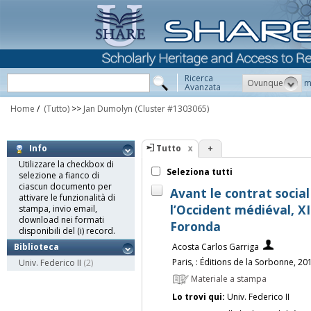
Ricerca
Ovunque
m
Avanzata
Home
/
(Tutto)
>>
Jan Dumolyn
(Cluster #1303065)
Tutto
+
Info
Utilizzare la checkbox di
Seleziona tutti
selezione a fianco di
ciascun documento per
Avant le contrat social
attivare le funzionalità di
l’Occident médiéval, XII
stampa, invio email,
download nei formati
Foronda
disponibili del (i) record.
Acosta Carlos Garriga
Biblioteca
Paris, : Éditions de la Sorbonne, 20
Univ. Federico II
(2)
Materiale a stampa
Lo trovi qui:
Univ. Federico II