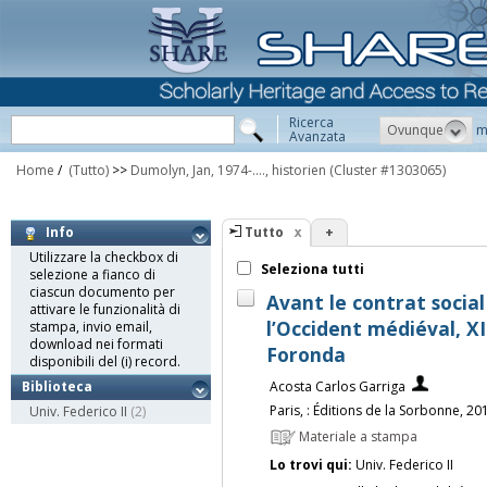
Ricerca
Ovunque
m
Avanzata
Home
/
(Tutto)
>>
Dumolyn, Jan, 1974-...., historien
(Cluster #1303065)
Tutto
+
Info
Utilizzare la checkbox di
Seleziona tutti
selezione a fianco di
ciascun documento per
Avant le contrat social
attivare le funzionalità di
l’Occident médiéval, XII
stampa, invio email,
download nei formati
Foronda
disponibili del (i) record.
Acosta Carlos Garriga
Biblioteca
Paris, : Éditions de la Sorbonne, 20
Univ. Federico II
(2)
Materiale a stampa
Lo trovi qui:
Univ. Federico II