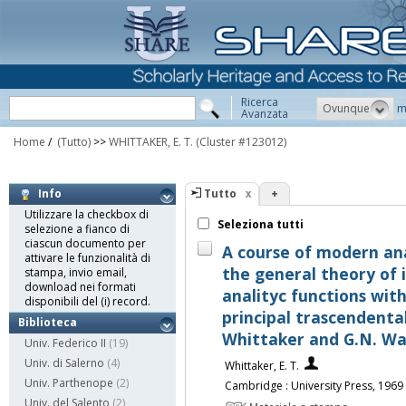
Ricerca
Ovunque
m
Avanzata
Home
/
(Tutto)
>>
WHITTAKER, E. T.
(Cluster #123012)
Tutto
+
Info
Utilizzare la checkbox di
Seleziona tutti
selezione a fianco di
ciascun documento per
A course of modern ana
attivare le funzionalità di
the general theory of i
stampa, invio email,
download nei formati
analityc functions wit
disponibili del (i) record.
principal trascendental
Biblioteca
Whittaker and G.N. W
Univ. Federico II
(19)
Univ. di Salerno
(4)
Whittaker, E. T.
Univ. Parthenope
(2)
Cambridge : University Press, 1969
Univ. del Salento
(2)