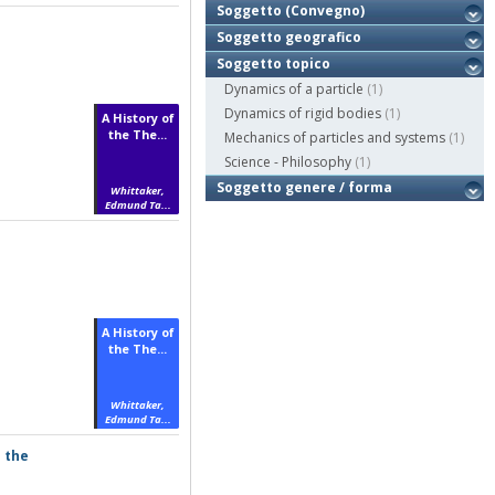
Soggetto (Convegno)
Soggetto geografico
Soggetto topico
Dynamics of a particle
(1)
Dynamics of rigid bodies
(1)
A History of
the The...
Mechanics of particles and systems
(1)
Science - Philosophy
(1)
Soggetto genere / forma
Whittaker,
Edmund Ta...
A History of
the The...
Whittaker,
Edmund Ta...
o the