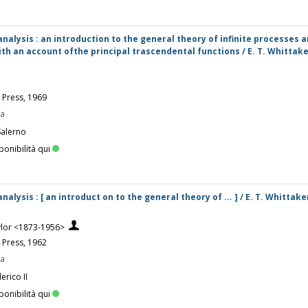
nalysis : an introduction to the general theory of infinite processes a
ith an account ofthe principal trascendental functions / E. T. Whittak
 Press, 1969
pa
Salerno
ponibilità qui
lysis : [ an introduct on to the general theory of ... ] / E. T. Whittaker
ylor <1873-1956>
 Press, 1962
pa
erico II
ponibilità qui