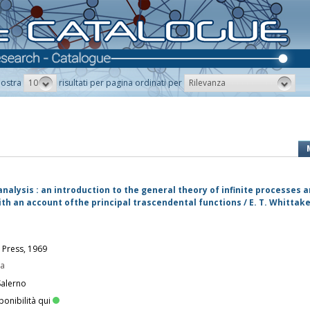
10
Rilevanza
ostra
risultati per pagina ordinati per
nalysis : an introduction to the general theory of infinite processes a
ith an account ofthe principal trascendental functions / E. T. Whittak
 Press, 1969
pa
Salerno
ponibilità qui