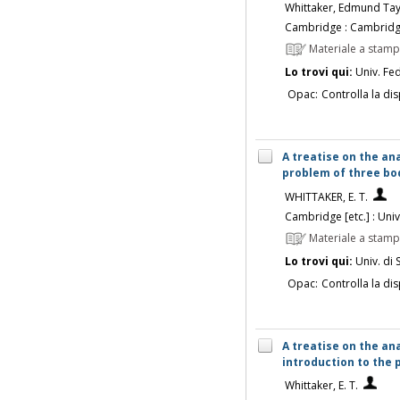
Whittaker, Edmund Ta
Cambridge : Cambridge
Materiale a stam
Lo trovi qui:
Univ. Fed
Opac:
Controlla la dis
A treatise on the ana
problem of three bod
WHITTAKER, E. T.
Cambridge [etc.] : Uni
Materiale a stam
Lo trovi qui:
Univ. di 
Opac:
Controlla la dis
A treatise on the ana
introduction to the 
Whittaker, E. T.