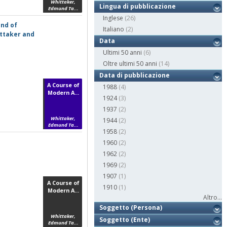
Whittaker,
Lingua di pubblicazione
Edmund Ta...
Inglese
(26)
and of
Italiano
(2)
ittaker and
Data
Ultimi 50 anni
(6)
Oltre ultimi 50 anni
(14)
Data di pubblicazione
A Course of
1988
(4)
Modern A...
1924
(3)
1937
(2)
Whittaker,
1944
(2)
Edmund Ta...
1958
(2)
1960
(2)
1962
(2)
1969
(2)
1907
(1)
A Course of
1910
(1)
Modern A...
Altro...
Soggetto (Persona)
Whittaker,
Soggetto (Ente)
Edmund Ta...