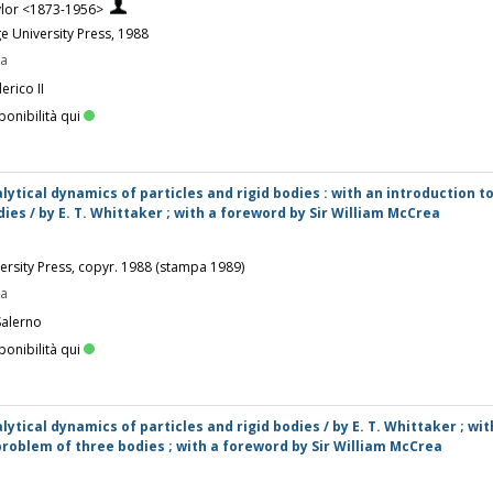
ylor <1873-1956>
 University Press, 1988
pa
erico II
ponibilità qui
lytical dynamics of particles and rigid bodies : with an introduction t
ies / by E. T. Whittaker ; with a foreword by Sir William McCrea
versity Press, copyr. 1988 (stampa 1989)
pa
Salerno
ponibilità qui
lytical dynamics of particles and rigid bodies / by E. T. Whittaker ; wit
problem of three bodies ; with a foreword by Sir William McCrea