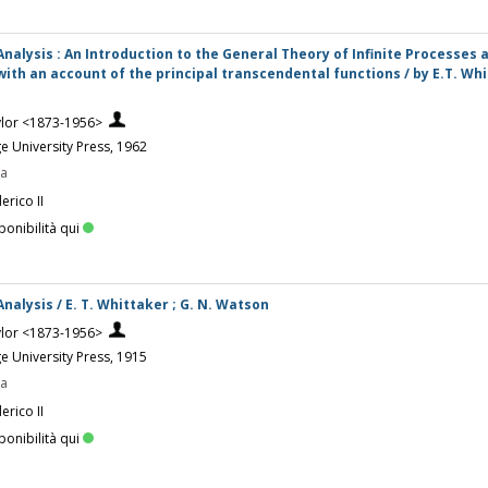
nalysis : An Introduction to the General Theory of Infinite Processes 
 with an account of the principal transcendental functions / by E.T. Wh
ylor <1873-1956>
 University Press, 1962
pa
erico II
ponibilità qui
nalysis / E. T. Whittaker ; G. N. Watson
ylor <1873-1956>
 University Press, 1915
pa
erico II
ponibilità qui