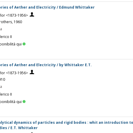
ories of Aether and Electricity / Edmund Whittaker
ylor <1873-1956>
rothers, 1960
pa
erico II
ponibilità qui
ries of Aether and Electricity / by Whittaker E.T.
ylor <1873-1956>
910
pa
erico II
ponibilità qui
lytical dynamics of particles and rigid bodies : whit an introduction t
ies / E.T. Whittaker