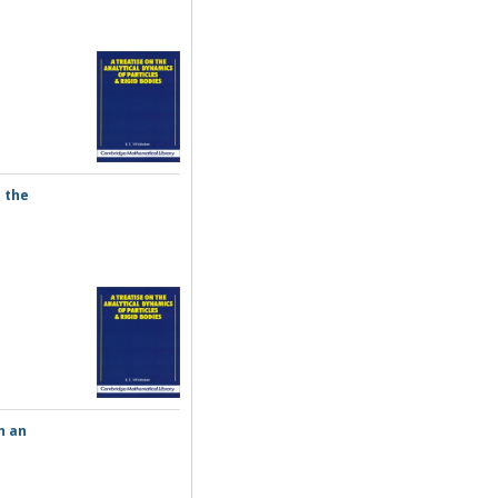
o the
h an