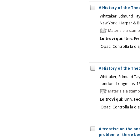
A History of the The
Whittaker, Edmund Ta
New York : Harper & B
Materiale a stam
Lo trovi qui:
Univ. Fed
Opac:
Controlla la dis
A History of the Theo
Whittaker, Edmund Ta
London : Longmans, 1
Materiale a stam
Lo trovi qui:
Univ. Fed
Opac:
Controlla la dis
A treatise on the ana
problem of three bod