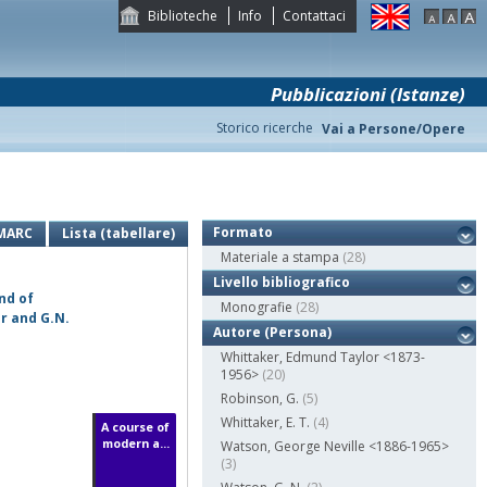
Biblioteche
Info
Contattaci
Pubblicazioni (Istanze)
Storico ricerche
Vai a Persone/Opere
Formato
MARC
Lista (tabellare)
Materiale a stampa
(28)
Livello bibliografico
nd of
Monografie
(28)
er and G.N.
Autore (Persona)
Whittaker, Edmund Taylor <1873-
1956>
(20)
Robinson, G.
(5)
Whittaker, E. T.
(4)
A course of
modern a...
Watson, George Neville <1886-1965>
(3)