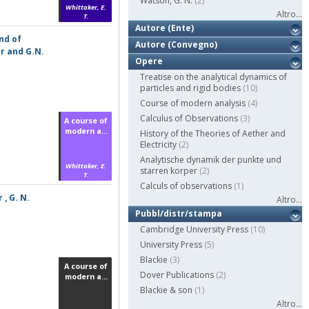
Watson, G. N.
(2)
Whittaker, E.
Altro...
T.
Autore (Ente)
nd of
Autore (Convegno)
er and G.N.
Opere
Treatise on the analytical dynamics of
particles and rigid bodies
(10)
Course of modern analysis
(4)
Calculus of Observations
(3)
A course of
modern a...
History of the Theories of Aether and
Electricity
(2)
Analytische dynamik der punkte und
Whittaker, E.
starren korper
(2)
T.
Calculs of observations
(1)
 , G. N.
Altro...
Pubbl/distr/stampa
Cambridge University Press
(10)
University Press
(5)
Blackie
(3)
A course of
Dover Publications
(2)
modern a...
Blackie & son
(1)
Altro...