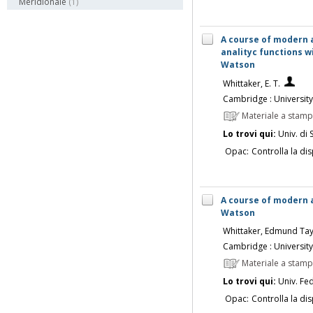
Meridionale
(1)
A course of modern a
analityc functions w
Watson
Whittaker, E. T.
Cambridge : University
Materiale a stam
Lo trovi qui:
Univ. di 
Opac:
Controlla la dis
A course of modern ana
Watson
Whittaker, Edmund Ta
Cambridge : University
Materiale a stam
Lo trovi qui:
Univ. Fed
Opac:
Controlla la dis