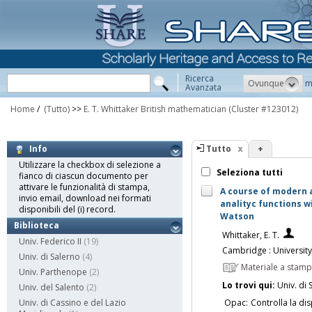
Ricerca
Ovunque
m
Avanzata
Home
/
(Tutto)
>>
E. T. Whittaker British mathematician
(Cluster #123012)
Tutto
+
Info
Utilizzare la checkbox di selezione a
Seleziona tutti
fianco di ciascun documento per
attivare le funzionalità di stampa,
A course of modern a
invio email, download nei formati
analityc functions w
disponibili del (i) record.
Watson
Biblioteca
Whittaker, E. T.
Univ. Federico II
(19)
Cambridge : University
Univ. di Salerno
(4)
Materiale a stam
Univ. Parthenope
(2)
Lo trovi qui:
Univ. di 
Univ. del Salento
(2)
Opac:
Controlla la dis
Univ. di Cassino e del Lazio