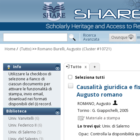
Ricerca
Ovunque
m
Avanzata
Home
/
(Tutto)
>>
Romano Burelli, Augusto
(Cluster #10721)
Tutto
+
Info
Utilizzare la checkbox di
Seleziona tutti
selezione a fianco di
ciascun documento per
Causalità giuridica e f
attivare le funzionalità di
Augusto romano
stampa, invio email,
download nei formati
ROMANO, Augusto
disponibili del (i) record.
Torino : G. Giappichelli, 2005
Biblioteca
Materiale a stampa
Univ. Vanvitelli
(6)
Univ. Federico II
(6)
Lo trovi qui:
Univ. di Salerno
Univ. di Salerno
(5)
Opac:
Controlla la disponibilità qu
Univ. del Salento
(3)