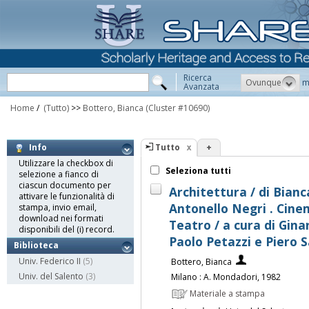
Ricerca
Ovunque
m
Avanzata
Home
/
(Tutto)
>>
Bottero, Bianca
(Cluster #10690)
Tutto
+
Info
Utilizzare la checkbox di
Seleziona tutti
selezione a fianco di
ciascun documento per
Architettura / di Bianca
attivare le funzionalità di
Antonello Negri . Cinem
stampa, invio email,
download nei formati
Teatro / a cura di Ginan
disponibili del (i) record.
Paolo Petazzi e Piero S
Biblioteca
Univ. Federico II
(5)
Bottero, Bianca
Univ. del Salento
(3)
Milano : A. Mondadori, 1982
Materiale a stampa