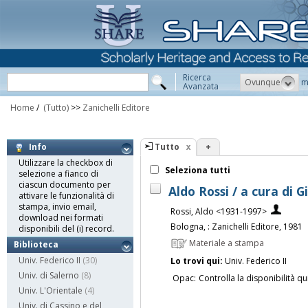
Ricerca
Ovunque
m
Avanzata
Home
/
(Tutto)
>>
Zanichelli Editore
Tutto
+
Info
Utilizzare la checkbox di
Seleziona tutti
selezione a fianco di
ciascun documento per
Aldo Rossi / a cura di G
attivare le funzionalità di
stampa, invio email,
Rossi, Aldo <1931-1997>
download nei formati
Bologna, : Zanichelli Editore, 1981
disponibili del (i) record.
Materiale a stampa
Biblioteca
Univ. Federico II
(30)
Lo trovi qui:
Univ. Federico II
Univ. di Salerno
(8)
Opac:
Controlla la disponibilità qu
Univ. L'Orientale
(4)
Univ. di Cassino e del