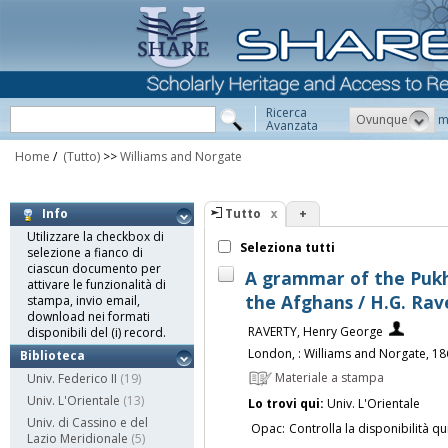
Ricerca
Ovunque
m
Avanzata
Home
/
(Tutto)
>>
Williams and Norgate
Tutto
+
Info
Utilizzare la checkbox di
Seleziona tutti
selezione a fianco di
ciascun documento per
A grammar of the Pukh
attivare le funzionalità di
the Afghans / H.G. Rav
stampa, invio email,
download nei formati
RAVERTY, Henry George
disponibili del (i) record.
London, : Williams and Norgate, 1
Biblioteca
Materiale a stampa
Univ. Federico II
(19)
Univ. L'Orientale
(13)
Lo trovi qui:
Univ. L'Orientale
Univ. di Cassino e del
Opac:
Controlla la disponibilità qu
Lazio Meridionale
(5)