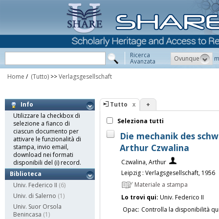
Ricerca
Ovunque
m
Avanzata
Home
/
(Tutto)
>>
Verlagsgesellschaft
Tutto
+
Info
Utilizzare la checkbox di
Seleziona tutti
selezione a fianco di
ciascun documento per
Die mechanik des sch
attivare le funzionalità di
Arthur Czwalina
stampa, invio email,
download nei formati
Czwalina, Arthur
disponibili del (i) record.
Leipzig : Verlagsgesellschaft, 1956
Biblioteca
Materiale a stampa
Univ. Federico II
(6)
Univ. di Salerno
(1)
Lo trovi qui:
Univ. Federico II
Univ. Suor Orsola
Opac:
Controlla la disponibilità qu
Benincasa
(1)