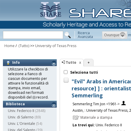
Ricerca
Ovunque
m
Avanzata
Home
/
(Tutto)
>>
University of Texas Press
Tutto
+
Info
Utilizzare la checkbox di
Seleziona tutti
selezione a fianco di
ciascun documento per
"Evil" Arabs in America
attivare le funzionalità di
resource] ] : orientalis
stampa, invio email,
download nei formati
Semmerling
disponibili del (i) record.
Semmerling Tim Jon <1961->
Biblioteca
Austin, : University of Texas Press,
Univ. Federico II
(2848)
Univ. di Salerno
(89)
Materiale a stampa
Univ. L'Orientale
(54)
Lo trovi qui:
Univ. Federico II
Univ. del Salento
(39)