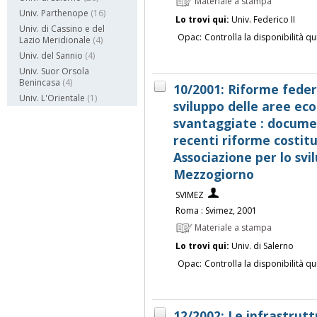
Materiale a stampa
Univ. Parthenope
(16)
Lo trovi qui:
Univ. Federico II
Univ. di Cassino e del
Opac:
Controlla la disponibilità qu
Lazio Meridionale
(4)
Univ. del Sannio
(4)
Univ. Suor Orsola
Benincasa
(4)
10/2001: Riforme federa
Univ. L'Orientale
(1)
sviluppo delle aree e
svantaggiate : documen
recenti riforme costitu
Associazione per lo svil
Mezzogiorno
SVIMEZ
Roma : Svimez, 2001
Materiale a stampa
Lo trovi qui:
Univ. di Salerno
Opac:
Controlla la disponibilità qu
12/2002: Le infrastrutt