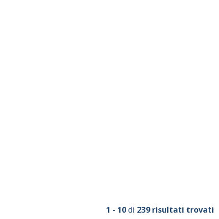
1 - 10
di
239 risultati trovati