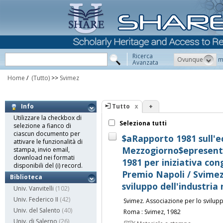
Ricerca
Ovunque
m
Avanzata
Home
/
(Tutto)
>>
Svimez
Tutto
+
Info
Utilizzare la checkbox di
Seleziona tutti
selezione a fianco di
ciascun documento per
$aRapporto 1981 sull'
attivare le funzionalità di
Mezzogiorno$epresenta
stampa, invio email,
download nei formati
1981 per iniziativa co
disponibili del (i) record.
Premio Napoli / Svimez
Biblioteca
sviluppo dell'industria
Univ. Vanvitelli
(102)
Univ. Federico II
(42)
Svimez. Associazione per lo svilup
Univ. del Salento
(40)
Roma : Svimez, 1982
Univ. di Salerno
(26)