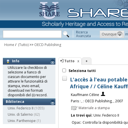
Ricerca
Ovunque
m
Avanzata
Home
/
(Tutto)
>>
OECD Publishing
Tutto
+
Info
Utilizzare la checkbox di
Seleziona tutti
selezione a fianco di
ciascun documento per
L'accès à l'eau potabl
attivare le funzionalità di
Afrique / / Céline Kau
stampa, invio email,
download nei formati
Kauffmann Céline
disponibili del (i) record.
Paris : , : OECD Publishing, , 2007
Biblioteca
Materiale a stampa
Univ. Federico II
(1055)
Univ. di Salerno
(62)
Lo trovi qui:
Univ. Federico II
Univ. Parthenope
(1)
Opac:
Controlla la disponibilità qu