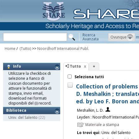
Ricerca
Ovunque
m
Avanzata
Home
/
(Tutto)
>>
Noordhoff International Publ.
Tutto
+
Info
Utilizzare la checkbox di
Seleziona tutti
selezione a fianco di
ciascun documento per
Collection of problems 
attivare le funzionalità di
D. Meshalkin ; transla
stampa, invio email,
download nei formati
ed. by Leo F. Boron an
disponibili del (i) record.
Meshalkin, L. D.
Biblioteca
Leyden : Noordhoff International Pu
Univ. del Salento
(22)
Materiale a stampa
Lo trovi qui:
Univ. del Salento