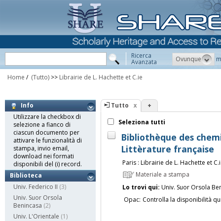
Ricerca
Ovunque
m
Avanzata
Home
/
(Tutto)
>>
Librairie de L. Hachette et C.ie
Tutto
+
Info
Utilizzare la checkbox di
Seleziona tutti
selezione a fianco di
ciascun documento per
Bibliothèque des chemi
attivare le funzionalità di
Littèrature française
stampa, invio email,
download nei formati
Paris : Librairie de L. Hachette et C.
disponibili del (i) record.
Materiale a stampa
Biblioteca
Univ. Federico II
(3)
Lo trovi qui:
Univ. Suor Orsola Be
Univ. Suor Orsola
Opac:
Controlla la disponibilità qu
Benincasa
(2)
Univ. L'Orientale
(1)