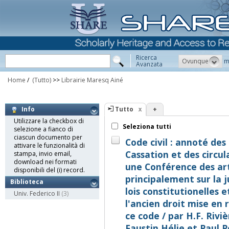
Ricerca
Ovunque
m
Avanzata
Home
/
(Tutto)
>>
Librairie Maresq Ainé
Tutto
+
Info
Utilizzare la checkbox di
Seleziona tutti
selezione a fianco di
ciascun documento per
Code civil : annoté des
attivare le funzionalità di
Cassation et des circula
stampa, invio email,
download nei formati
une Conférence des art
disponibili del (i) record.
principalement sur la 
Biblioteca
lois constitutionelles e
Univ. Federico II
(3)
l'ancien droit mise en 
ce code / par H.F. Rivi
Faustin Hélie et Paul 