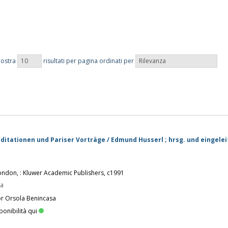
10
Rilevanza
ostra
risultati per pagina ordinati per
ditationen und Pariser Vorträge / Edmund Husserl ; hrsg. und eingeleit
ondon, : Kluwer Academic Publishers, c1991
pa
or Orsola Benincasa
ponibilità qui