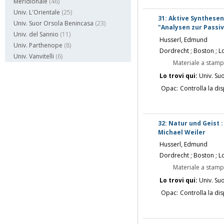
Meridionale
(46)
Univ. L'Orientale
(25)
31: Aktive Synthesen
Univ. Suor Orsola Benincasa
(23)
"Analysen zur Passiv
Univ. del Sannio
(11)
Husserl, Edmund
Univ. Parthenope
(8)
Dordrecht ; Boston ; L
Univ. Vanvitelli
(6)
Materiale a stam
Lo trovi qui:
Univ. Su
Opac:
Controlla la dis
32: Natur und Geist
Michael Weiler
Husserl, Edmund
Dordrecht ; Boston ; L
Materiale a stam
Lo trovi qui:
Univ. Su
Opac:
Controlla la dis