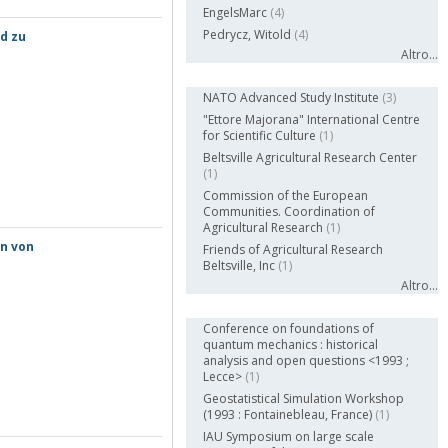
EngelsMarc
(4)
Pedrycz, Witold
(4)
d zu
Altro...
Autore (Ente)
NATO Advanced Study Institute
(3)
"Ettore Majorana" International Centre
for Scientific Culture
(1)
Beltsville Agricultural Research Center
(1)
Commission of the European
Communities. Coordination of
Agricultural Research
(1)
n von
Friends of Agricultural Research
Beltsville, Inc
(1)
Altro...
Autore (Convegno)
Conference on foundations of
quantum mechanics : historical
analysis and open questions <1993 ;
Lecce>
(1)
Geostatistical Simulation Workshop
(1993 : Fontainebleau, France)
(1)
IAU Symposium on large scale