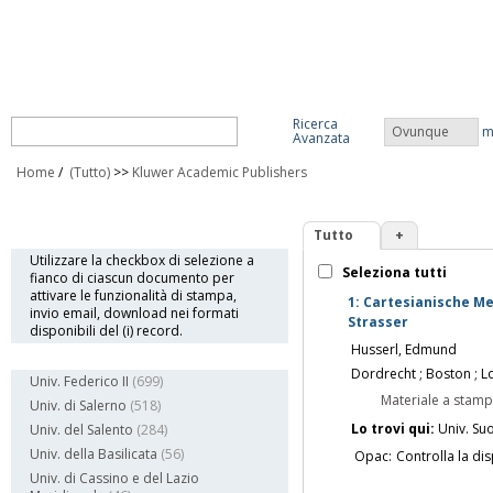
Ricerca
Ovunque
m
Avanzata
Home
/
(Tutto)
>>
Kluwer Academic Publishers
Tutto
+
Info
Utilizzare la checkbox di selezione a
Seleziona tutti
fianco di ciascun documento per
attivare le funzionalità di stampa,
1: Cartesianische Me
invio email, download nei formati
Strasser
disponibili del (i) record.
Husserl, Edmund
Biblioteca
Dordrecht ; Boston ; L
Univ. Federico II
(699)
Materiale a stam
Univ. di Salerno
(518)
Lo trovi qui:
Univ. Su
Univ. del Salento
(284)
Univ. della Basilicata
(56)
Opac:
Controlla la dis
Univ. di Cassino e del Lazio