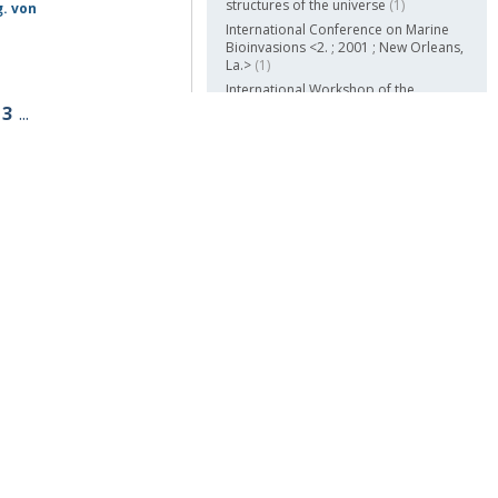
structures of the universe
(1)
g. von
International Conference on Marine
Bioinvasions <2. ; 2001 ; New Orleans,
La.>
(1)
International Workshop of the
Astronomical Observatory of
13
...
Capodimonte on experiments on
cosmic dust analogues
(1)
Altro...
Opere
Small business economics
(5)
Continental philosophy review
(4)
rl ; hrsg.
Journal of algebraic combinatorics
(4)
Journal of materials science
(4)
Designs, codes and cryptography
(4)
Autonomous agents and multi-agent
systems
(3)
Altro...
Pubbl/distr/stampa
Kluwer Academic Publishers
(1676)
Springer Netherlands
(200)
Springer
(126)
ssens
Springer US
(66)