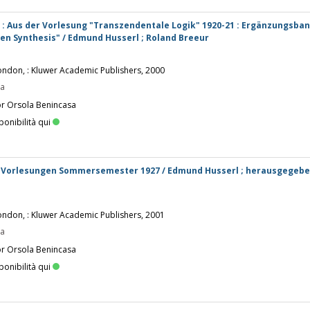
 : Aus der Vorlesung "Transzendentale Logik" 1920-21 : Ergänzungsban
en Synthesis" / Edmund Husserl ; Roland Breeur
ondon, : Kluwer Academic Publishers, 2000
pa
or Orsola Benincasa
ponibilità qui
 : Vorlesungen Sommersemester 1927 / Edmund Husserl ; herausgegebe
ondon, : Kluwer Academic Publishers, 2001
pa
or Orsola Benincasa
ponibilità qui