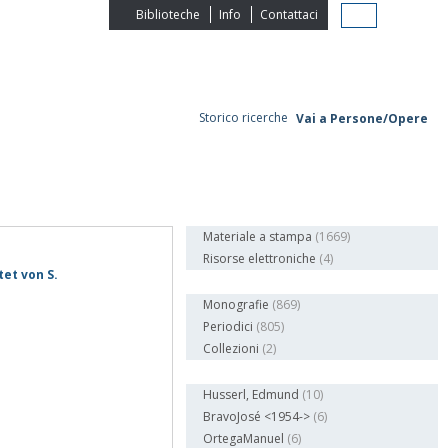
Biblioteche
Info
Contattaci
Pubblicazioni (Istanze)
Storico ricerche
Vai a Persone/Opere
Formato
MARC
Lista (tabellare)
Materiale a stampa
(1669)
Risorse elettroniche
(4)
et von S.
Livello bibliografico
Monografie
(869)
Periodici
(805)
Collezioni
(2)
Autore (Persona)
Husserl, Edmund
(10)
BravoJosé <1954->
(6)
OrtegaManuel
(6)