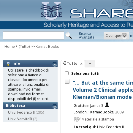
Ricerca
Ovunque
m
Avanzata
Home
/
(Tutto)
>>
Karnac Books
Tutto
+
Info
Utilizzare la checkbox di
Seleziona tutti
selezione a fianco di
ciascun documento per
"... But at the same ti
attivare le funzionalità di
Volume 2 Clinical appli
stampa, invio email,
download nei formati
Kleinian/Bionian mode 
disponibili del (i) record.
Grotstein James S
Biblioteca
London, : Karnac Books, 2009
Univ. Federico II
(295)
Univ. Vanvitelli
(2)
Materiale a stampa
Lo trovi qui:
Univ. Federico II