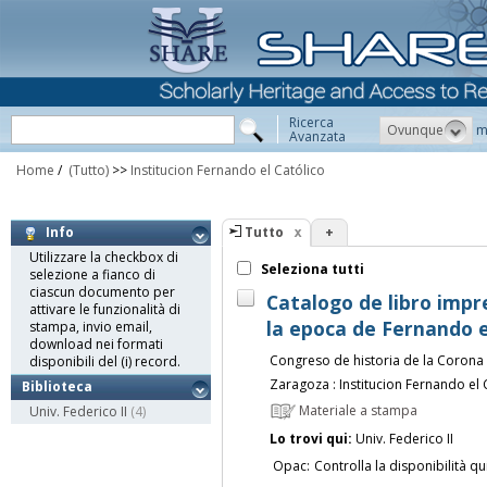
Ricerca
Ovunque
m
Avanzata
Home
/
(Tutto)
>>
Institucion Fernando el Católico
Tutto
+
Info
Utilizzare la checkbox di
Seleziona tutti
selezione a fianco di
ciascun documento per
Catalogo de libro imp
attivare le funzionalità di
la epoca de Fernando el
stampa, invio email,
download nei formati
Congreso de historia de la Corona 
disponibili del (i) record.
Zaragoza : Institucion Fernando el 
Biblioteca
Materiale a stampa
Univ. Federico II
(4)
Lo trovi qui:
Univ. Federico II
Opac:
Controlla la disponibilità qu