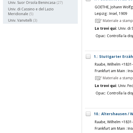
Univ. Suor Orsola Benincasa
(27)
GOETHE, Johann Wolfg
Univ. di Cassino e del Lazio
Leipzig : Insel, 1909
Meridionale
(5)
Univ. Vanvitelli
(3)
Materiale a stam
Lo trovi qui:
Univ. di 
Opac:
Controlla la dis
1.: Stuttgarter Erzä
Raabe, Wilhelm <1831
Frankfurt am Main : Ins
Materiale a stam
Lo trovi qui:
Univ. Fed
Opac:
Controlla la dis
10.: Altershausen / 
Raabe, Wilhelm <1831
Frankfurt am Main : Ins