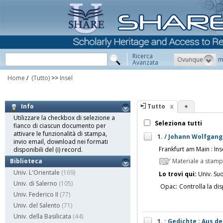
Ricerca
Ovunque
m
Avanzata
Home
/
(Tutto)
>>
Insel
Tutto
+
Info
Utilizzare la checkbox di selezione a
Seleziona tutti
fianco di ciascun documento per
attivare le funzionalità di stampa,
1. / Johann Wolfgan
invio email, download nei formati
Frankfurt am Main : Ins
disponibili del (i) record.
Materiale a stam
Biblioteca
Univ. L'Orientale
(169)
Lo trovi qui:
Univ. Su
Univ. di Salerno
(105)
Opac:
Controlla la dis
Univ. Federico II
(77)
Univ. del Salento
(71)
Univ. della Basilicata
(44)
1. : Gedichte ; Aus 