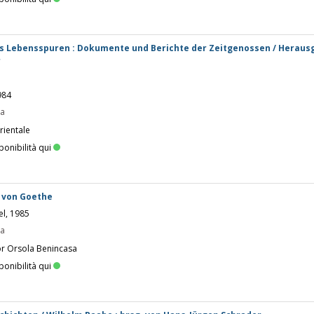
sts Lebensspuren : Dokumente und Berichte der Zeitgenossen / Herau
r
1984
pa
rientale
ponibilità qui
g von Goethe
el, 1985
pa
or Orsola Benincasa
ponibilità qui