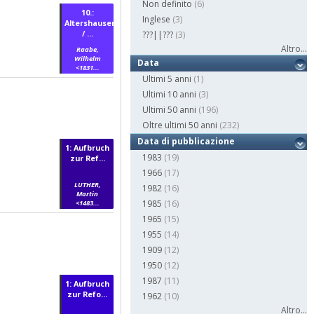
Non definito
(6)
10.:
Inglese
(3)
Altershausen
/ ...
???||???
(3)
Altro...
Raabe,
Wilhelm
Data
<1831...
Ultimi 5 anni
(1)
Ultimi 10 anni
(3)
Ultimi 50 anni
(196)
Oltre ultimi 50 anni
(232)
Data di pubblicazione
1: Aufbruch
1983
(19)
zur Ref...
1966
(17)
LUTHER,
1982
(16)
Martin
1985
(16)
<1483...
1965
(15)
1955
(14)
1909
(12)
1950
(12)
1987
(11)
1: Aufbruch
zur Refo...
1962
(10)
Altro...