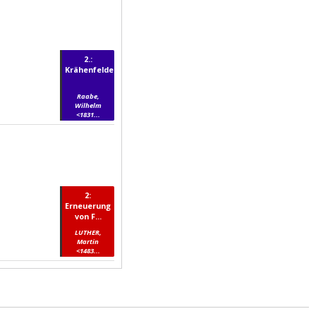
2.:
Krähenfelde...
Raabe,
Wilhelm
<1831...
2:
Erneuerung
von F...
LUTHER,
Martin
<1483...