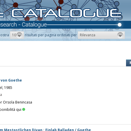
10
Rilevanza
ostra
risultati per pagina ordinati per
g von Goethe
el, 1985
pa
or Orsola Benincasa
ponibilità qui
dem Mestostlichen Divan ; Einlab Balladen / Goethe