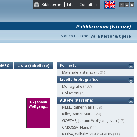
Biblioteche
Info
Contattaci
Pubblicazioni (Istanze)
Storico ricerche
Vai a Persone/Opere
Formato
MARC
Lista (tabellare)
Materiale a stampa
(501)
Livello bibliografico
Monografie
(497)
Collezioni
(4)
Autore (Persona)
1. / Johann
Wolfgang...
RILKE, Rainer Maria
(59)
Rilke, Rainer Maria
(20)
GOETHE, Johann Wolfgang : von
(17)
CAROSSA, Hans
(11)
Raabe, Wilhelm <1831-1910>
(11)