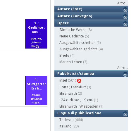
Altro...
Autore (Ente)
Autore (Convegno)
Opere
1. :
Gedichte ;
Sämtliche Werke
(8)
Aus ...
Neue Gedichte
(5)
GOETHE,
Ausgewählte schriften
(5)
Johann
Wolfg...
Ausgewählten gedichte
(4)
Briefe
(4)
Marien-Leben
(3)
Altro...
Pubbl/distr/stampa
1.:
Insel
(501)
Stuttgarter
Cotta ; Frankfurt
(3)
Erz&...
Ehrenwirth
(2)
Raabe,
Wilhelm
: 24 c. di tav. ; 19 cm.
(1)
<1831...
Ehrenwirth ; Wiesbaden
(1)
Lingua di pubblicazione
Tedesco
(464)
Italiano
(23)