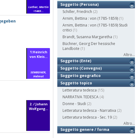
Soggetto (Persona)
Luther, Martin
<1483...
Schiller, Friedrich
(2)
Arnim, Bettina : von (1785-1859)
(1)
sgegeben
Arnim, Bettina : von (1785-1859) Studi
critici
(1)
Brandt, Susanna Margaretha
(1)
Büchner, Georg Der hessische
Landbote
(1)
1:Heinrich
Altro...
von Kleis...
Soggetto (Ente)
Soggetto (Convegno)
SEMBDNER,
Soggetto geografico
Helmut
Soggetto topico
Letteratura tedesca
(15)
NARRATIVA TEDESCA
(4)
Donne - Studi
(2)
2. / Johann
Wolfgang...
Letteratura tedesca - Narrativa
(2)
Letteratura tedesca - Sec. 19
(2)
Altro...
Soggetto genere / forma