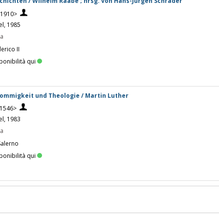
chichten / Wilhelm Raabe ; hrsg. von Hans-Jürgen Schrader
-1910>
el, 1985
pa
erico II
ponibilità qui
rommigkeit und Theologie / Martin Luther
-1546>
el, 1983
pa
Salerno
ponibilità qui