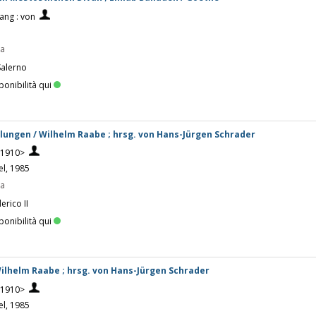
ang : von
pa
Salerno
ponibilità qui
hlungen / Wilhelm Raabe ; hrsg. von Hans-Jürgen Schrader
-1910>
el, 1985
pa
erico II
ponibilità qui
Wilhelm Raabe ; hrsg. von Hans-Jürgen Schrader
-1910>
el, 1985