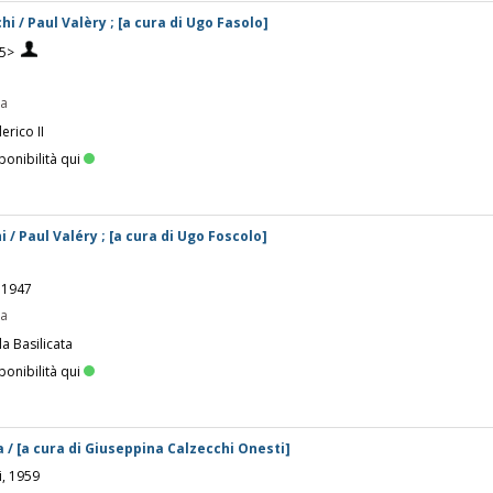
hi / Paul Valèry ; [a cura di Ugo Fasolo]
45>
pa
erico II
ponibilità qui
i / Paul Valéry ; [a cura di Ugo Foscolo]
a 1947
pa
la Basilicata
ponibilità qui
 / [a cura di Giuseppina Calzecchi Onesti]
i, 1959