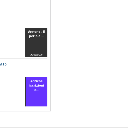
Annone : il
periplo ...
HANNON
atto
Antiche
iscrizioni
c...