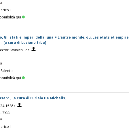
pa
erico II
ponibilità qui
, Gli stati e imperi della luna = L'autre monde, ou, Les etats et empire
; [a cura di Luciano Erba]
ctor Savinien : de
pa
 Salento
ponibilità qui
sard ; [a cura di Eurialo De Michelis]
524-1585>
i, 1955
pa
erico II