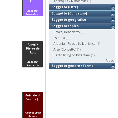
Tolstoj, Lev Nikolaevic
(1)
Ro...
Soggetto (Ente)
Ronsard,
Soggetto (Convegno)
Pierre de <...
Soggetto geografico
Soggetto topico
Croce, Benedetto
(3)
Estetica
(3)
Albania - Poesia folkloristica
(1)
Amori /
Pierre de
Arte (Concetto)
(1)
Ro...
Canto liturgico bizantino
(1)
Altro...
Ronsard,
Pierre : de
Soggetto genere / forma
Animale di
fondo / J...
Jiménez, Juan
Ramón