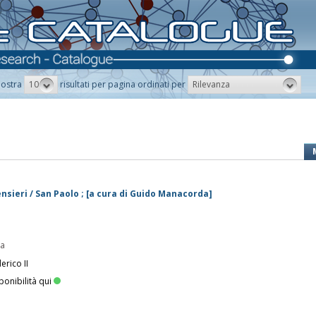
10
Rilevanza
ostra
risultati per pagina ordinati per
nsieri / San Paolo ; [a cura di Guido Manacorda]
pa
erico II
ponibilità qui