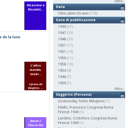
Altro...
Alcassino e
Data
Nicolett...
Oltre ultimi 50 anni
(176)
Data di pubblicazione
1949
(27)
1947
(23)
s de la lune
1948
(23)
1957
(17)
1951
(16)
1956
(11)
1958
(10)
L'altro
mondo,
1954
(9)
ovver...
1946
(7)
1959
(7)
Cyrano de
Bergerac, ...
Altro...
Soggetto (Persona)
Dostoevskij, Fedor Mihajlovic
(1)
Filelfo, Francesco Congressi Roma
Firenze 1949
(1)
Landino, Cristoforo Congressi Roma
Amori /
Firenze 1949
(1)
Pierre De