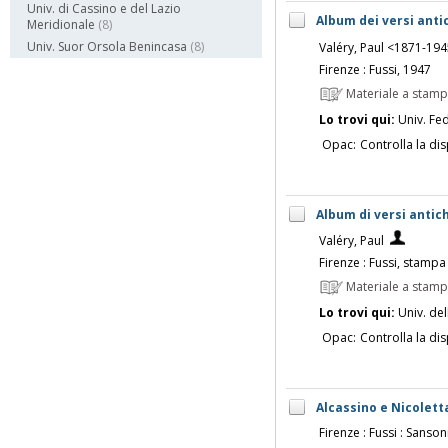
Univ. di Cassino e del Lazio
Album dei versi antic
Meridionale
(8)
Univ. Suor Orsola Benincasa
(8)
Valéry, Paul <1871-19
Firenze : Fussi, 1947
Materiale a stam
Lo trovi qui:
Univ. Fed
Opac:
Controlla la dis
Album di versi antich
Valéry, Paul
Firenze : Fussi, stamp
Materiale a stam
Lo trovi qui:
Univ. del
Opac:
Controlla la dis
Alcassino e Nicoletta
Firenze : Fussi : Sanson