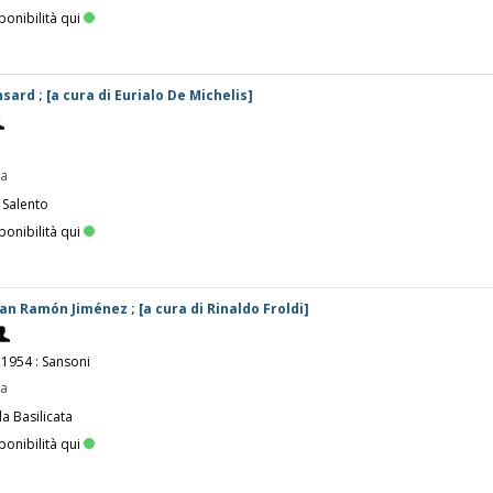
ponibilità qui
sard ; [a cura di Eurialo De Michelis]
pa
 Salento
ponibilità qui
an Ramón Jiménez ; [a cura di Rinaldo Froldi]
 1954 : Sansoni
pa
la Basilicata
ponibilità qui