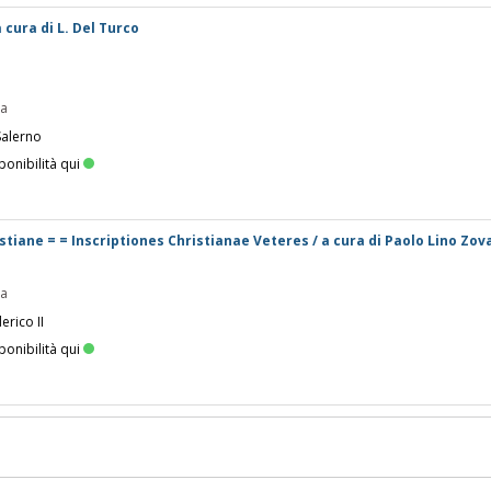
a cura di L. Del Turco
pa
Salerno
ponibilità qui
istiane = = Inscriptiones Christianae Veteres / a cura di Paolo Lino Zov
pa
erico II
ponibilità qui