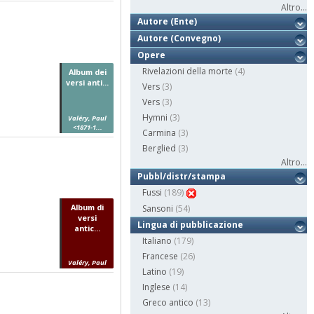
Altro...
Autore (Ente)
Autore (Convegno)
Opere
Rivelazioni della morte
(4)
Album dei
versi anti...
Vers
(3)
Vers
(3)
Hymni
(3)
Valéry, Paul
<1871-1...
Carmina
(3)
Berglied
(3)
Altro...
Pubbl/distr/stampa
Fussi
(189)
Album di
Sansoni
(54)
versi
Lingua di pubblicazione
antic...
Italiano
(179)
Francese
(26)
Valéry, Paul
Latino
(19)
Inglese
(14)
Greco antico
(13)