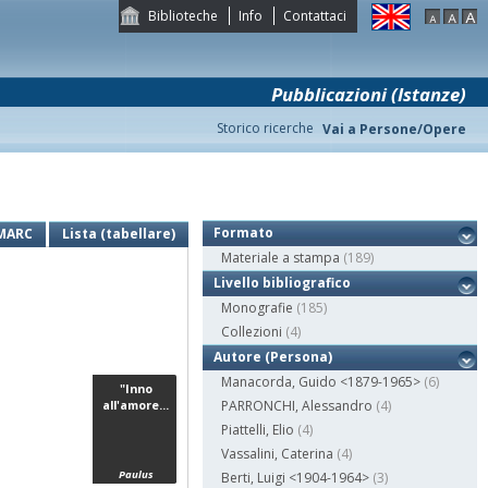
Biblioteche
Info
Contattaci
Pubblicazioni (Istanze)
Storico ricerche
Vai a Persone/Opere
Formato
MARC
Lista (tabellare)
Materiale a stampa
(189)
Livello bibliografico
Monografie
(185)
Collezioni
(4)
Autore (Persona)
Manacorda, Guido <1879-1965>
(6)
"Inno
all'amore...
PARRONCHI, Alessandro
(4)
Piattelli, Elio
(4)
Vassalini, Caterina
(4)
Paulus
Berti, Luigi <1904-1964>
(3)