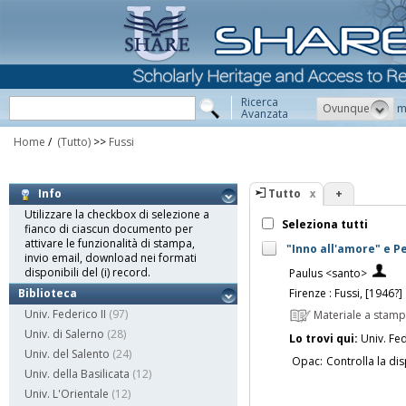
Ricerca
Ovunque
m
Avanzata
Home
/
(Tutto)
>>
Fussi
Tutto
+
Info
Utilizzare la checkbox di selezione a
Seleziona tutti
fianco di ciascun documento per
attivare le funzionalità di stampa,
"Inno all'amore" e Pe
invio email, download nei formati
disponibili del (i) record.
Paulus <santo>
Firenze : Fussi, [1946?]
Biblioteca
Univ. Federico II
(97)
Materiale a stam
Univ. di Salerno
(28)
Lo trovi qui:
Univ. Fed
Univ. del Salento
(24)
Opac:
Controlla la dis
Univ. della Basilicata
(12)
Univ. L'Orientale
(12)