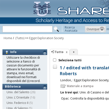
Ricerca
Ovunque
m
Avanzata
Home
/
(Tutto)
>>
Egypt Exploration Society
Tutto
+
Info
Utilizzare la checkbox di
Seleziona tutti
selezione a fianco di
ciascun documento per
1 / edited with transla
attivare le funzionalità di
Roberts
stampa, invio email,
download nei formati
London, : Egypt Exploration Society
disponibili del (i) record.
Materiale a stampa
Biblioteca
Univ. del Salento
(26)
Lo trovi qui:
Univ. di Cassino e de
Univ. L'Orientale
(16)
Opac:
Controlla la disponibilità qu
Univ. Federico II
(5)
Univ. di Salerno
(5)