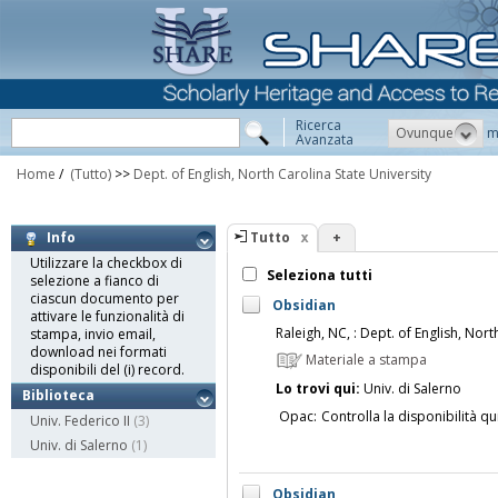
Ricerca
Ovunque
m
Avanzata
Home
/
(Tutto)
>>
Dept. of English, North Carolina State University
Tutto
+
Info
Utilizzare la checkbox di
Seleziona tutti
selezione a fianco di
ciascun documento per
Obsidian
attivare le funzionalità di
Raleigh, NC, : Dept. of English, Nort
stampa, invio email,
download nei formati
Materiale a stampa
disponibili del (i) record.
Lo trovi qui:
Univ. di Salerno
Biblioteca
Opac:
Controlla la disponibilità qu
Univ. Federico II
(3)
Univ. di Salerno
(1)
Obsidian