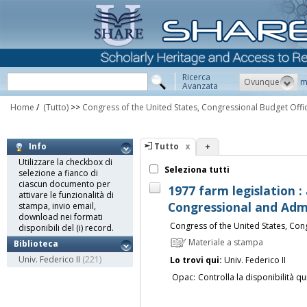
Ricerca
Ovunque
m
Avanzata
Home
/
(Tutto)
>>
Congress of the United States, Congressional Budget Offi
Tutto
+
Info
Utilizzare la checkbox di
Seleziona tutti
selezione a fianco di
ciascun documento per
1977 farm legislation : 
attivare le funzionalità di
Congressional and Admi
stampa, invio email,
download nei formati
Congress of the United States, Con
disponibili del (i) record.
Materiale a stampa
Biblioteca
Univ. Federico II
(221)
Lo trovi qui:
Univ. Federico II
Opac:
Controlla la disponibilità qu