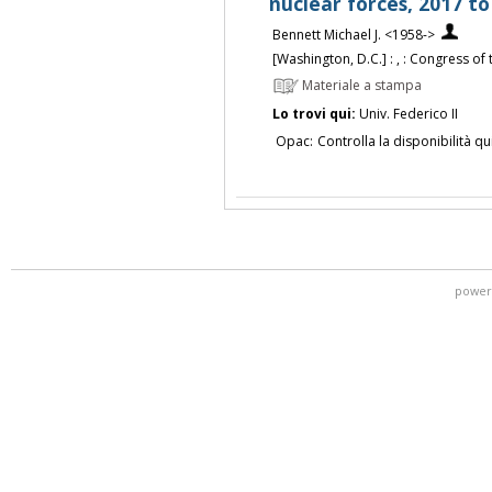
nuclear forces, 2017 to
Bennett Michael J. <1958->
[Washington, D.C.] : , : Congress of
Materiale a stampa
Lo trovi qui:
Univ. Federico II
Opac:
Controlla la disponibilità qu
power