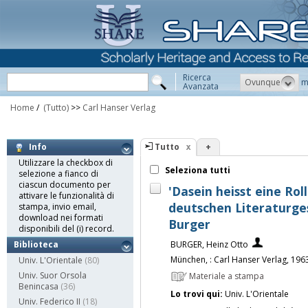
Ricerca
Ovunque
m
Avanzata
Home
/
(Tutto)
>>
Carl Hanser Verlag
Tutto
+
Info
Utilizzare la checkbox di
Seleziona tutti
selezione a fianco di
ciascun documento per
'Dasein heisst eine Roll
attivare le funzionalità di
deutschen Literaturge
stampa, invio email,
download nei formati
Burger
disponibili del (i) record.
BURGER, Heinz Otto
Biblioteca
München, : Carl Hanser Verlag, 196
Univ. L'Orientale
(80)
Univ. Suor Orsola
Materiale a stampa
Benincasa
(36)
Lo trovi qui:
Univ. L'Orientale
Univ. Federico II
(18)